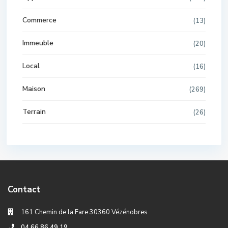
Commerce
(13)
Immeuble
(20)
Local
(16)
Maison
(269)
Terrain
(26)
Contact
161 Chemin de la Fare 30360 Vézénobres
04 66 86 49 19