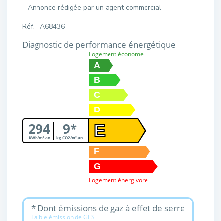
– Annonce rédigée par un agent commercial
Réf. : A68436
Diagnostic de performance énergétique
Logement économe
A
B
C
D
294
9*
E
KWh/m².an
kg CO2/m².an
F
G
Logement énergivore
* Dont émissions de gaz à effet de serre
Faible émission de GES