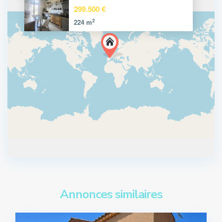
299.500 €
2
224 m
Annonces similaires