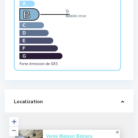
A
9
B
KgéqCO2 / m².an
C
D
E
F
G
Forte émission de GES
Localization
Vente Maison Béziers