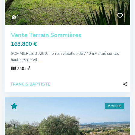
3
Vente Terrain Sommières
163.800 €
SOMMIÈRES. 30250. Terrain viabilisé de 740 m² situé sur les
hauteurs de Vil
...
2
740 m
FRANCIS BAPTISTE
A vendre