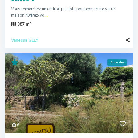
Vous recherchez un endroit paisible pour construire votre
maison ?Offrez-vo
...
2
987 m
Vanessa GELY
A vendre
6