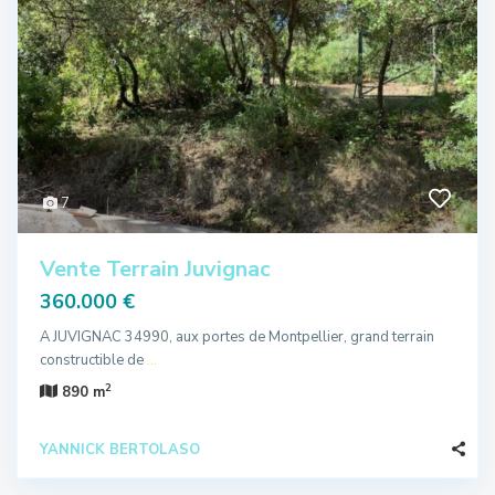
7
Vente Terrain Juvignac
360.000 €
A JUVIGNAC 34990, aux portes de Montpellier, grand terrain
constructible de
...
2
890 m
YANNICK BERTOLASO