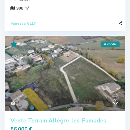
maison au c
...
2
908 m
Vanessa GELY
A vendre
2
Vente Terrain Allègre-les-Fumades
86.000 €