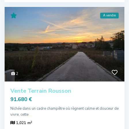
A vendre
2
Vente Terrain Rousson
91.680 €
Nichée dans un cadre champêtre où règnent calme et douceur de
vivre, cette
...
2
1,021 m