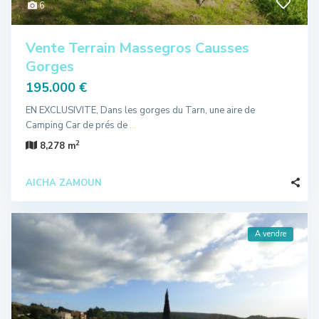
6
Vente Terrain Massegros Causses
Gorges
195.000 €
EN EXCLUSIVITE, Dans les gorges du Tarn, une aire de
Camping Car de prés de
...
2
8,278 m
AICHA ZAMOUN
A vendre