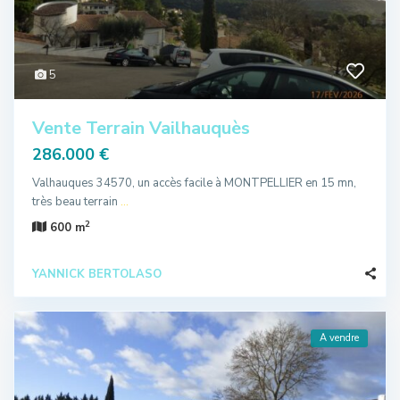
5
Vente Terrain Vailhauquès
286.000 €
Valhauques 34570, un accès facile à MONTPELLIER en 15 mn,
très beau terrain
...
2
600 m
YANNICK BERTOLASO
A vendre