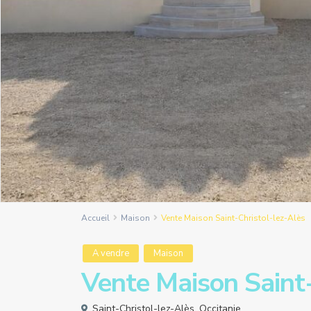
Accueil
Maison
Vente Maison Saint-Christol-lez-Alès
A vendre
Maison
Vente Maison Saint-
Saint-Christol-lez-Alès
,
Occitanie