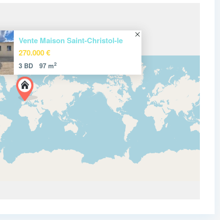
Vente Maison Saint-Christol-le
270.000 €
2
3 BD
97 m