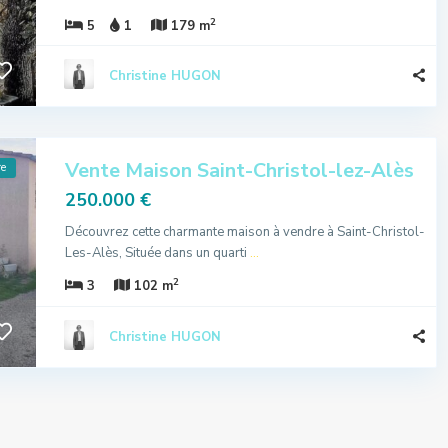
2
5
1
179 m
Christine HUGON
Vente Maison Saint-Christol-lez-Alès
re
250.000 €
Découvrez cette charmante maison à vendre à Saint-Christol-
Les-Alès, Située dans un quarti
...
2
3
102 m
Christine HUGON