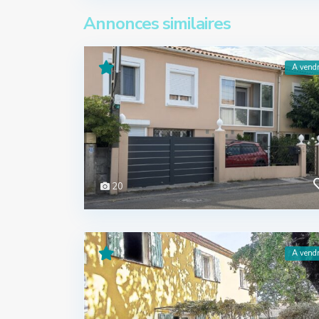
Annonces similaires
A vend
20
A vend