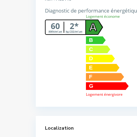
Diagnostic de performance énergétiq
Logement économe
60
2*
A
KWh/m².an
kg CO2/m².an
B
C
D
E
F
G
Logement énergivore
Localization