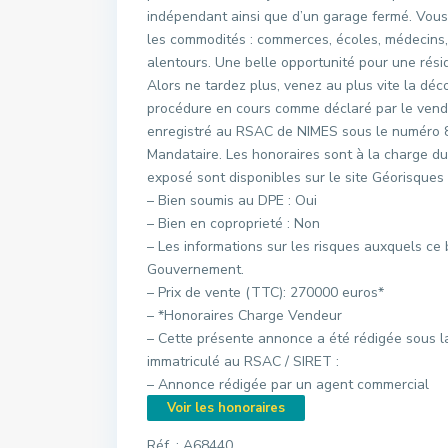
indépendant ainsi que d’un garage fermé. Vous
les commodités : commerces, écoles, médecins, 
alentours. Une belle opportunité pour une réside
Alors ne tardez plus, venez au plus vite la déc
procédure en cours comme déclaré par le vende
enregistré au RSAC de NIMES sous le numéro 8
Mandataire. Les honoraires sont à la charge du
exposé sont disponibles sur le site Géorisques 
– Bien soumis au DPE : Oui
– Bien en coproprieté : Non
– Les informations sur les risques auxquels ce 
Gouvernement.
– Prix de vente (TTC): 270000 euros*
– *Honoraires Charge Vendeur
– Cette présente annonce a été rédigée sous la
immatriculé au RSAC / SIRET :
– Annonce rédigée par un agent commercial
Voir les honoraires
Réf. : A68440