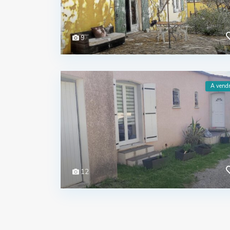
9
A vend
12