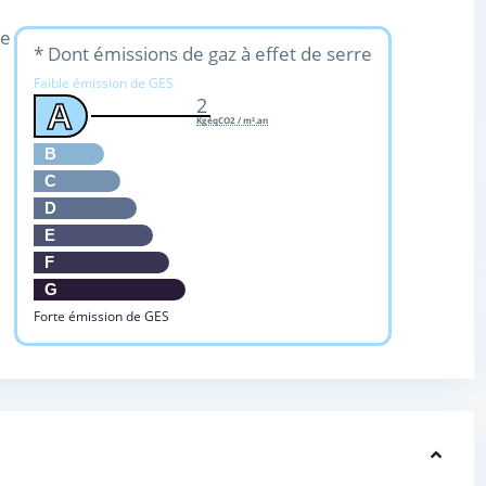
ue
* Dont émissions de gaz à effet de serre
Faible émission de GES
2
A
KgéqCO2 / m².an
B
C
D
E
F
G
Forte émission de GES