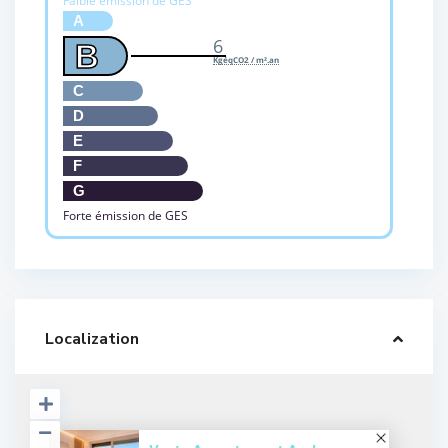
Faible émission de GES
A
6
B
KgéqCO2 / m².an
C
D
E
F
G
Forte émission de GES
Localization