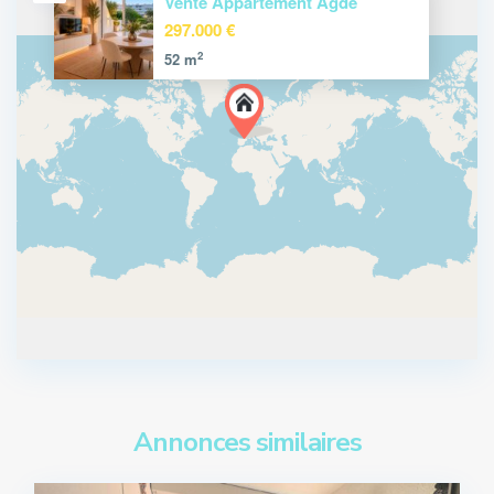
Vente Appartement Agde
297.000 €
2
52 m
Annonces similaires