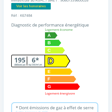
immatriculé au RSAC / SIRET : 90807335600028
Voir les honoraires
Réf. : K67484
Diagnostic de performance énergétique
Logement économe
A
B
C
195
6*
D
KWh/m².an
kg CO2/m².an
E
F
G
Logement énergivore
* Dont émissions de gaz à effet de serre