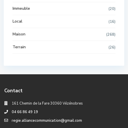
Immeuble
(20)
Local
(16)
Maison
(268)
Terrain
(26)
Contact
161 Chemin de la Fare 30360 Vézénobres
04 66 86 49 19
regie.alliancecommunication@gmail.com