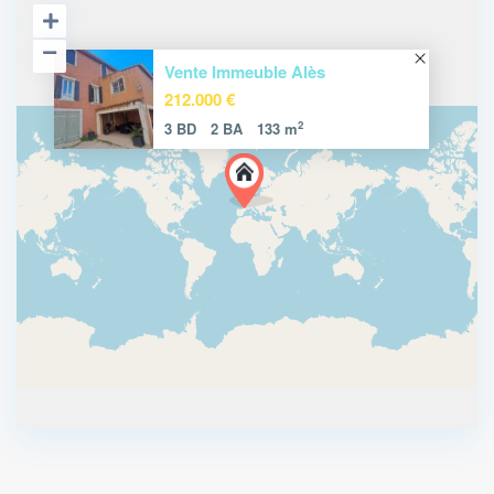
Vente Immeuble Alès
212.000 €
2
3 BD
2 BA
133 m