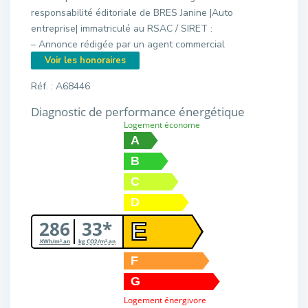
responsabilité éditoriale de BRES Janine |Auto
entreprise| immatriculé au RSAC / SIRET :
– Annonce rédigée par un agent commercial
Voir les honoraires
Réf. : A68446
Diagnostic de performance énergétique
Logement économe
A
B
C
D
286
33*
E
KWh/m².an
kg CO2/m².an
F
G
Logement énergivore