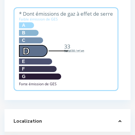
* Dont émissions de gaz à effet de serre
Faible émission de GES
A
B
C
33
D
KgéqCO2 / m².an
E
F
G
Forte émission de GES
Localization