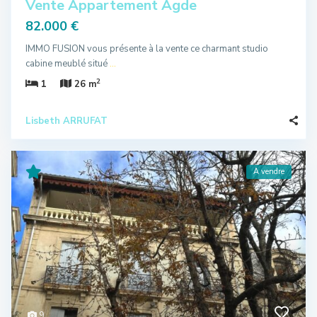
Vente Appartement Agde
82.000 €
IMMO FUSION vous présente à la vente ce charmant studio
cabine meublé situé
...
2
1
26 m
Lisbeth ARRUFAT
A vendre
9