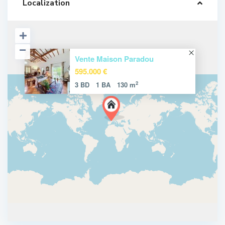
Localization
Vente Maison Paradou
595.000 €
2
3 BD
1 BA
130 m