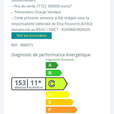
Gouvernement.
– Prix de vente (TTC): 595000 euros*
– *Honoraires Charge Vendeur
– Cette présente annonce a été rédigée sous la
responsabilité éditoriale de Elsa Rouveirol |SASU|
immatriculé au RSAC / SIRET : 91939667800025
Voir les honoraires
Réf. : B68371
Diagnostic de performance énergétique
Logement économe
A
B
153
11*
C
KWh/m².an
kg CO2/m².an
D
E
F