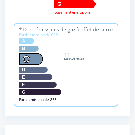
G
Logement énergivore
* Dont émissions de gaz à effet de serre
Faible émission de GES
A
B
11
C
KgéqCO2 / m².an
D
E
F
G
Forte émission de GES