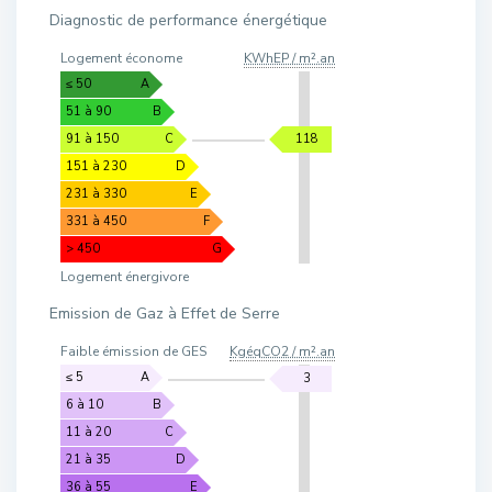
Diagnostic de performance énergétique
Logement économe
KWhEP / m².an
≤ 50
A
51 à 90
B
91 à 150
C
118
151 à 230
D
231 à 330
E
331 à 450
F
> 450
G
Logement énergivore
Emission de Gaz à Effet de Serre
Faible émission de GES
KgéqCO2 / m².an
≤ 5
A
3
6 à 10
B
11 à 20
C
21 à 35
D
36 à 55
E