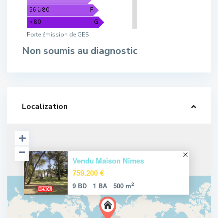
56 à 80
F
> 80
G
Forte émission de GES
Non soumis au diagnostic
Localization
Vendu Maison Nîmes
759.200 €
2
9 BD
1 BA
500 m