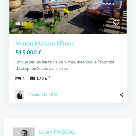
16
Vendu Maison Nîmes
515.000 €
Unique sur les hauteurs de Nîmes, magnifique Propriété
d’Exception.Située dans un se
...
2
4
170 m
Damien MILESI
Lilian PASCAL