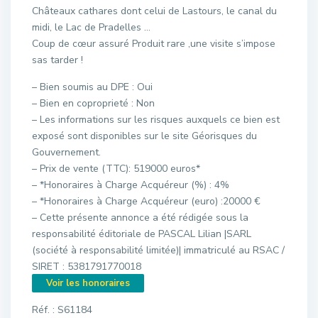
Châteaux cathares dont celui de Lastours, le canal du
midi, le Lac de Pradelles …
Coup de cœur assuré Produit rare ,une visite s’impose
sas tarder !
– Bien soumis au DPE : Oui
– Bien en coproprieté : Non
– Les informations sur les risques auxquels ce bien est
exposé sont disponibles sur le site Géorisques du
Gouvernement.
– Prix de vente (TTC): 519000 euros*
– *Honoraires à Charge Acquéreur (%) : 4%
– *Honoraires à Charge Acquéreur (euro) :20000 €
– Cette présente annonce a été rédigée sous la
responsabilité éditoriale de PASCAL Lilian |SARL
(société à responsabilité limitée)| immatriculé au RSAC /
SIRET : 5381791770018
Voir les honoraires
Réf. : S61184