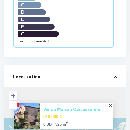
C
D
E
F
G
Forte émission de GES
Localization
Vendu Maison Carcassonne
519.000 €
2
6 BD
325 m