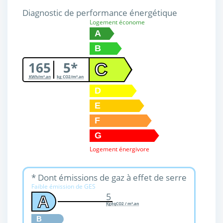
Diagnostic de performance énergétique
Logement économe
A
B
165
5*
C
KWh/m².an
kg CO2/m².an
D
E
F
G
Logement énergivore
* Dont émissions de gaz à effet de serre
Faible émission de GES
5
A
KgéqCO2 / m².an
B