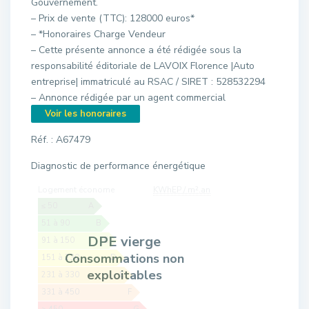
Gouvernement.
– Prix de vente (TTC): 128000 euros*
– *Honoraires Charge Vendeur
– Cette présente annonce a été rédigée sous la
responsabilité éditoriale de LAVOIX Florence |Auto
entreprise| immatriculé au RSAC / SIRET : 528532294
– Annonce rédigée par un agent commercial
Voir les honoraires
Réf. : A67479
Diagnostic de performance énergétique
Logement économe
KWhEP / m².an
≤ 50
A
51 à 90
B
DPE vierge
91 à 150
C
Consommations non
151 à 230
D
exploitables
231 à 330
E
331 à 450
F