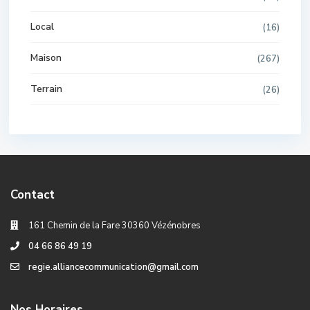
Local
(16)
Maison
(267)
Terrain
(26)
Contact
161 Chemin de la Fare 30360 Vézénobres
04 66 86 49 19
regie.alliancecommunication@gmail.com
Nos Horaires