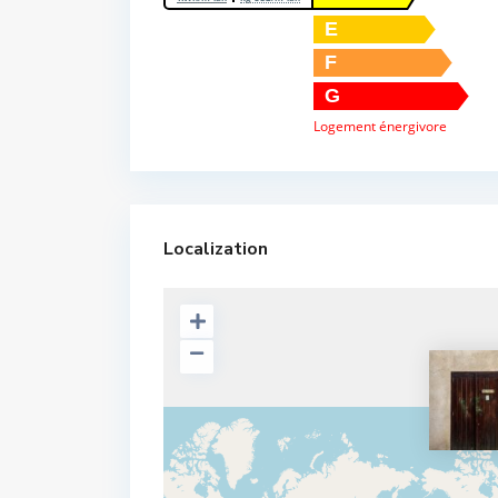
E
F
G
Logement énergivore
Localization