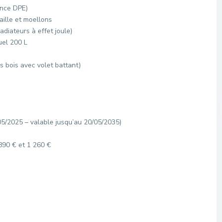
ence DPE)
aille et moellons
adiateurs à effet joule)
uel 200 L
s bois avec volet battant)
05/2025 – valable jusqu’au 20/05/2035)
890 € et 1 260 €