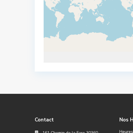
Contact
Nos H
Heures 
161 Chemin de la Fare 30360