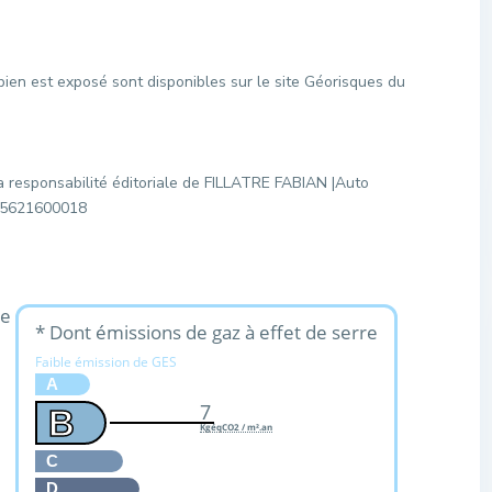
bien est exposé sont disponibles sur le site Géorisques du
a responsabilité éditoriale de FILLATRE FABIAN |Auto
795621600018
ue
* Dont émissions de gaz à effet de serre
Faible émission de GES
A
7
B
KgéqCO2 / m².an
C
D