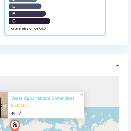
E
F
G
Forte émission de GES
Vente Appartement Sommières
95.000 €
2
48 m