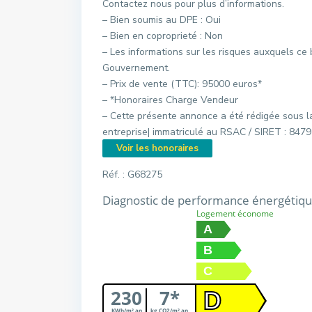
Contactez nous pour plus d’informations.
– Bien soumis au DPE : Oui
– Bien en coproprieté : Non
– Les informations sur les risques auxquels ce 
Gouvernement.
– Prix de vente (TTC): 95000 euros*
– *Honoraires Charge Vendeur
– Cette présente annonce a été rédigée sous l
entreprise| immatriculé au RSAC / SIRET : 84
Voir les honoraires
Réf. : G68275
Diagnostic de performance énergétiq
Logement économe
A
B
C
230
7*
D
KWh/m².an
kg CO2/m².an