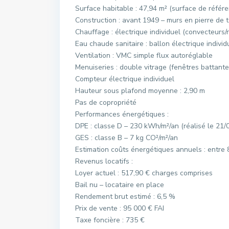
Surface habitable : 47,94 m² (surface de référ
Construction : avant 1949 – murs en pierre de t
Chauffage : électrique individuel (convecteurs/r
Eau chaude sanitaire : ballon électrique individ
Ventilation : VMC simple flux autoréglable
Menuiseries : double vitrage (fenêtres battante
Compteur électrique individuel
Hauteur sous plafond moyenne : 2,90 m
Pas de copropriété
Performances énergétiques :
DPE : classe D – 230 kWh/m²/an (réalisé le 21/
GES : classe B – 7 kg CO²/m²/an
Estimation coûts énergétiques annuels : entre 
Revenus locatifs :
Loyer actuel : 517,90 € charges comprises
Bail nu – locataire en place
Rendement brut estimé : 6,5 %
Prix de vente : 95 000 € FAI
Taxe foncière : 735 €