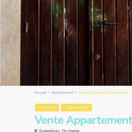
Accueil
Appartement
Vente Appartement Sommières
A vendre
Appartement
Vente Appartemen
Sommières
,
Occitanie