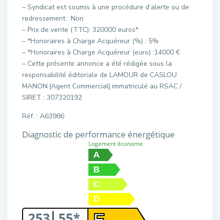
– Syndicat est soumis à une procédure d’alerte ou de
redressement : Non
– Prix de vente (TTC): 320000 euros*
– *Honoraires à Charge Acquéreur (%) : 5%
– *Honoraires à Charge Acquéreur (euro) :14000 €
– Cette présente annonce a été rédigée sous la
responsabilité éditoriale de LAMOUR de CASLOU
MANON |Agent Commercial| immatriculé au RSAC /
SIRET : 307320192
Réf. : A63986
Diagnostic de performance énergétique
Logement économe
A
B
C
D
253
55*
E