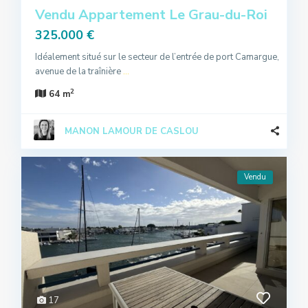
Vendu Appartement Le Grau-du-Roi
325.000 €
Idéalement situé sur le secteur de l’entrée de port Camargue,
avenue de la traînière
...
2
64 m
MANON LAMOUR DE CASLOU
Vendu
17