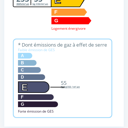
KWh/m².an
kg CO2/m².an
F
G
Logement énergivore
* Dont émissions de gaz à effet de serre
Faible émission de GES
A
B
C
D
55
E
KgéqCO2 / m².an
F
G
Forte émission de GES