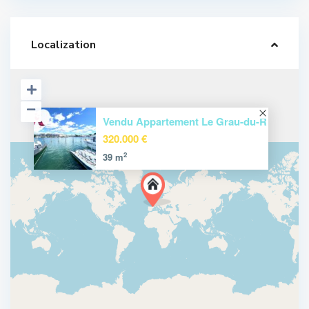
Localization
Vendu Appartement Le Grau-du-R
320.000 €
2
39 m