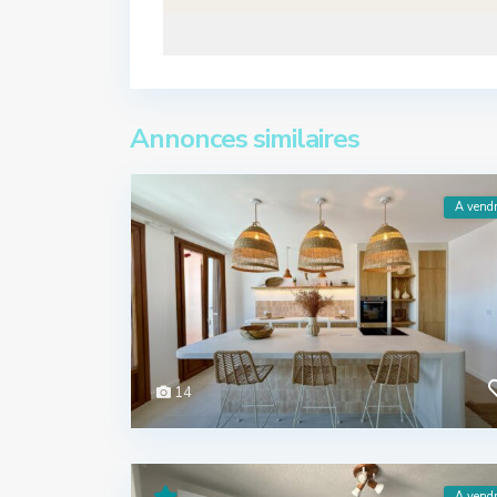
Annonces similaires
A vend
14
A vend