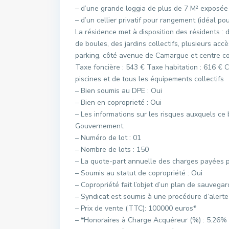
– d’une grande loggia de plus de 7 M² expos
– d’un cellier privatif pour rangement (idéal po
La résidence met à disposition des résidents : d
de boules, des jardins collectifs, plusieurs acc
parking, côté avenue de Camargue et centre c
Taxe foncière : 543 € Taxe habitation : 616 € C
piscines et de tous les équipements collectifs
– Bien soumis au DPE : Oui
– Bien en coproprieté : Oui
– Les informations sur les risques auxquels ce 
Gouvernement.
– Numéro de lot : 01
– Nombre de lots : 150
– La quote-part annuelle des charges payées pa
– Soumis au statut de copropriété : Oui
– Copropriété fait l’objet d’un plan de sauvegar
– Syndicat est soumis à une procédure d’alert
– Prix de vente (TTC): 100000 euros*
– *Honoraires à Charge Acquéreur (%) : 5.26%