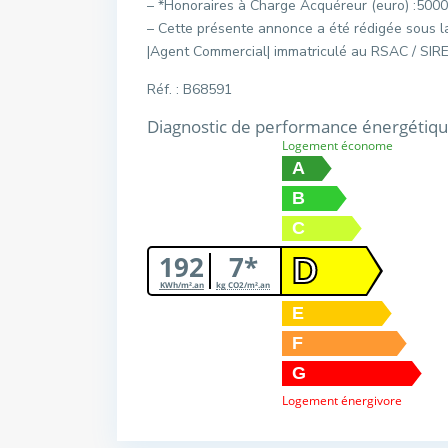
– *Honoraires à Charge Acquéreur (euro) :5000
– Cette présente annonce a été rédigée sous
|Agent Commercial| immatriculé au RSAC / SIR
Réf. : B68591
Diagnostic de performance énergétiq
Logement économe
A
B
C
192
7*
D
KWh/m².an
kg CO2/m².an
E
F
G
Logement énergivore