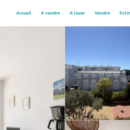
Accueil
A vendre
A louer
Vendre
Esti