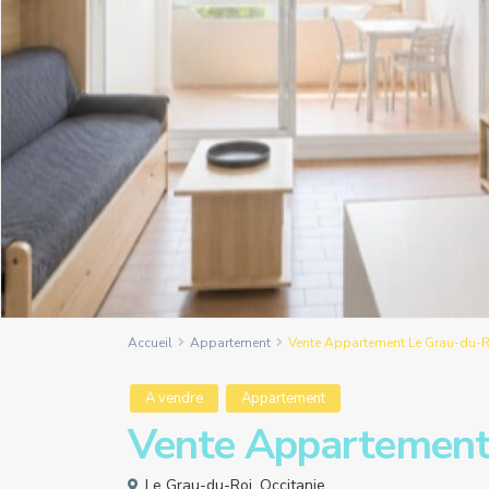
Accueil
Appartement
Vente Appartement Le Grau-du-R
A vendre
Appartement
Vente Appartement
Le Grau-du-Roi
,
Occitanie