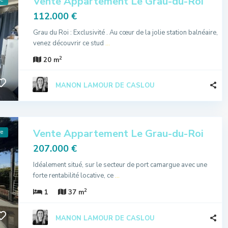
Vente Appartement Le Grau-du-Roi
112.000 €
Grau du Roi : Exclusivité . Au cœur de la jolie station balnéaire,
venez découvrir ce stud
...
2
20 m
MANON LAMOUR DE CASLOU
Vente Appartement Le Grau-du-Roi
re
207.000 €
Idéalement situé, sur le secteur de port camargue avec une
forte rentabilité locative, ce
...
2
1
37 m
MANON LAMOUR DE CASLOU