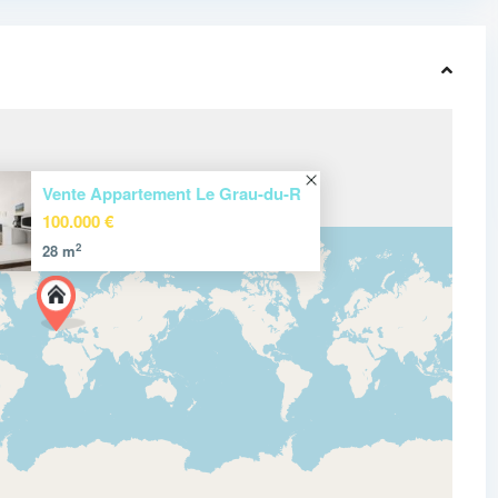
Vente Appartement Le Grau-du-R
100.000 €
2
28 m