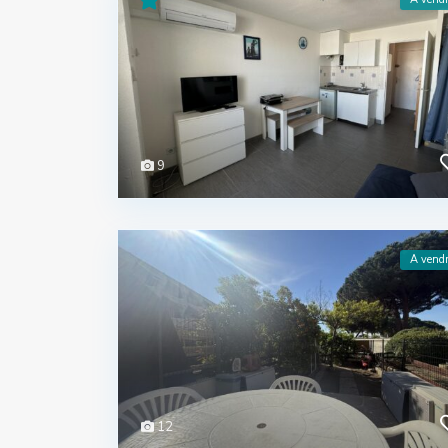
9
A vend
12