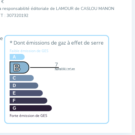
 €
 la responsabilité éditoriale de LAMOUR de CASLOU MANON
ET : 307320192
ue
* Dont émissions de gaz à effet de serre
Faible émission de GES
A
7
B
KgéqCO2 / m².an
C
D
E
F
G
Forte émission de GES