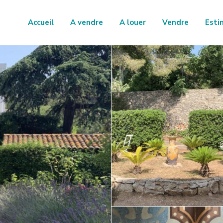
Accueil
A vendre
A louer
Vendre
Esti