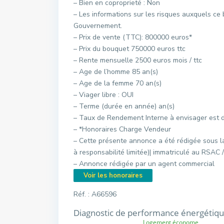
– Bien en coproprieté : Non
– Les informations sur les risques auxquels ce 
Gouvernement.
– Prix de vente (TTC): 800000 euros*
– Prix du bouquet 750000 euros ttc
– Rente mensuelle 2500 euros mois / ttc
– Age de l’homme 85 an(s)
– Age de la femme 70 an(s)
– Viager libre : OUI
– Terme (durée en année) an(s)
– Taux de Rendement Interne à envisager est 
– *Honoraires Charge Vendeur
– Cette présente annonce a été rédigée sous l
à responsabilité limitée)| immatriculé au RSA
– Annonce rédigée par un agent commercial
Voir les honoraires
Réf. : A66596
Diagnostic de performance énergétiq
Logement économe