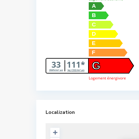
A
B
C
D
E
F
33
111*
G
KWh/m².an
kg CO2/m².an
Logement énergivore
Localization