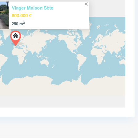
Viager Maison Sète
800.000 €
2
250 m