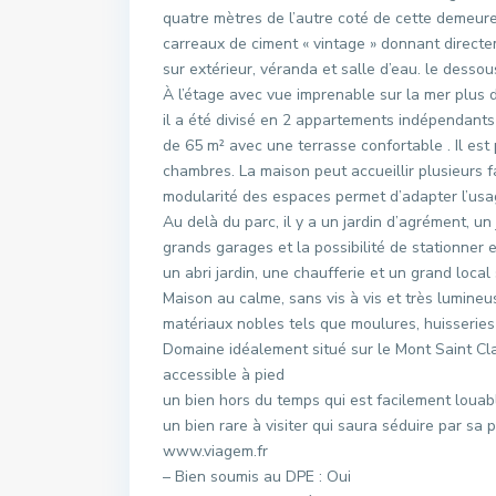
quatre mètres de l’autre coté de cette demeur
carreaux de ciment « vintage » donnant direct
sur extérieur, véranda et salle d’eau. le dessou
À l’étage avec vue imprenable sur la mer plus 
il a été divisé en 2 appartements indépendants 
de 65 m² avec une terrasse confortable . Il est 
chambres. La maison peut accueillir plusieurs 
modularité des espaces permet d’adapter l’usag
Au delà du parc, il y a un jardin d’agrément, u
grands garages et la possibilité de stationner 
un abri jardin, une chaufferie et un grand local 
Maison au calme, sans vis à vis et très lumin
matériaux nobles tels que moulures, huisseries 
Domaine idéalement situé sur le Mont Saint Cl
accessible à pied
un bien hors du temps qui est facilement louab
un bien rare à visiter qui saura séduire par sa
www.viagem.fr
– Bien soumis au DPE : Oui