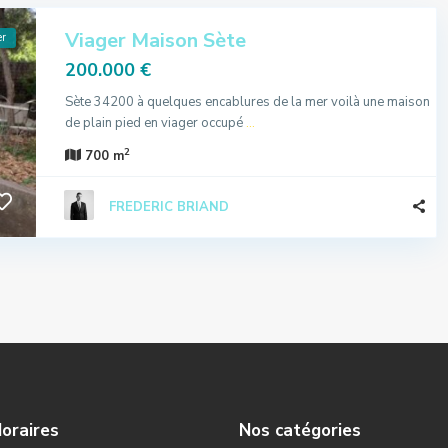
Viager Maison Sète
er
200.000 €
Sète 34200 à quelques encablures de la mer voilà une maison
de plain pied en viager occupé
...
2
700 m
FREDERIC BRIAND
oraires
Nos catégories