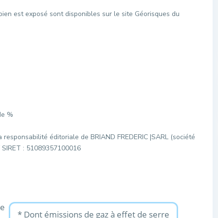
bien est exposé sont disponibles sur le site Géorisques du
de %
a responsabilité éditoriale de BRIAND FREDERIC |SARL (société
C / SIRET : 51089357100016
ue
* Dont émissions de gaz à effet de serre