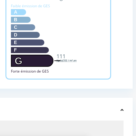
Faible émission de GES
A
B
C
D
E
F
111
G
KgéqCO2 / m².an
Forte émission de GES