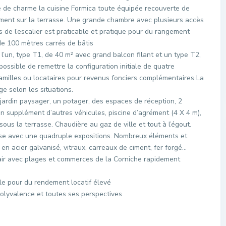
e de charme la cuisine Formica toute équipée recouverte de
ement sur la terrasse. Une grande chambre avec plusieurs accès
s de l’escalier est praticable et pratique pour du rangement
de 100 mètres carrés de bâtis
l’un, type T1, de 40 m² avec grand balcon filant et un type T2,
possible de remettre la configuration initiale de quatre
familles ou locataires pour revenus fonciers complémentaires La
e selon les situations.
n jardin paysager, un potager, des espaces de réception, 2
en supplément d’autres véhicules, piscine d’agrément (4 X 4 m),
sous la terrasse. Chaudière au gaz de ville et tout à l’égout.
euse avec une quadruple expositions. Nombreux éléments et
en acier galvanisé, vitraux, carreaux de ciment, fer forgé…
air avec plages et commerces de la Corniche rapidement
le pour du rendement locatif élevé
 polyvalence et toutes ses perspectives