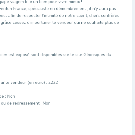
quipe viagem.fr » un bien pour vivre mieux !
venturi France, spécialiste en démembrement ; il n’y aura pas
ct afin de respecter l’intimité de notre client, chers confrères
 grâce cessez d’importuner le vendeur qui ne souhaite plus de
bien est exposé sont disponibles sur le site Géorisques du
ar le vendeur (en euro) : 2222
de : Non
e ou de redressement : Non