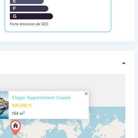
E
F
G
Forte émission de GES
Viager Appartement Cassis
900.000 €
2
154 m