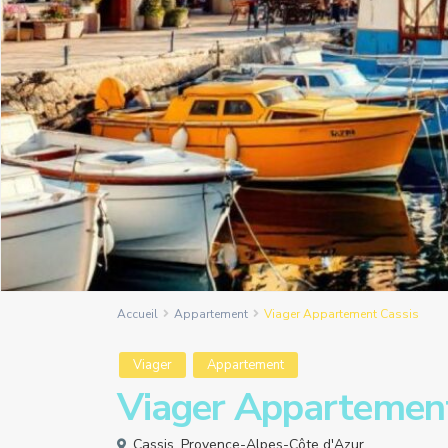
Accueil
Appartement
Viager Appartement Cassis
Viager
Appartement
Viager Appartement
Cassis
,
Provence-Alpes-Côte d'Azur