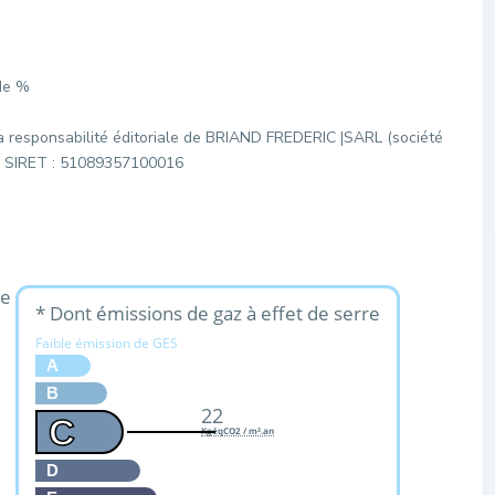
de %
a responsabilité éditoriale de BRIAND FREDERIC |SARL (société
C / SIRET : 51089357100016
ue
* Dont émissions de gaz à effet de serre
Faible émission de GES
A
B
22
C
KgéqCO2 / m².an
D