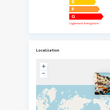
E
F
G
Logement énergivore
Localization