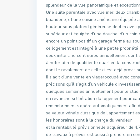
splendeur de la vue panoramique et exceptionnel
Une suite parentale avec vue mer, deux chambr
buanderie, et une cuisine américaine équipée
hauteur sous plafond généreuse de 4 m avec 
supérieur est équipée d’une douche, d’un coin 
encore un point positif un garage fermé au sous-
ce logement est intégré à une petite propriété a
deux mille cinq cent euros annuellement dont 
à noter afin de qualifier le quartier, la constru
dont le ravalement de celle ci est déjà provisio
il s’agit d’une vente en viageroccupé avec conse
précisons qu’il s’agit d’un véhicule d’investiss
quelques semaines annuellement pour le stud
en revanche si libération du logement pour caus
remembrement s’opère automatiquement afin de 
sa valeur vénale classique de l’appartement es
les honoraires sont à la charge du vendeur
et la rentabilité prévisionnelle acquéreur de 
de travaux à prévoir est aussi à prendre en co