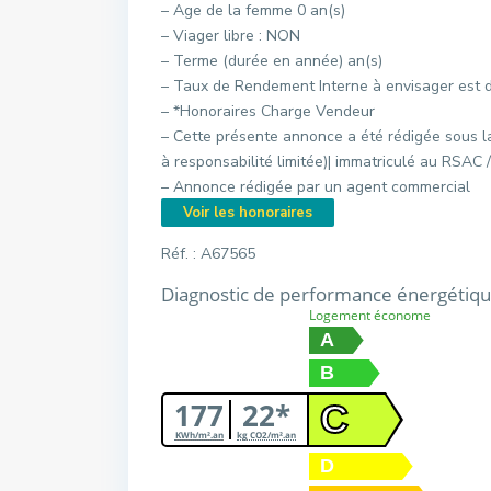
– Age de la femme 0 an(s)
– Viager libre : NON
– Terme (durée en année) an(s)
– Taux de Rendement Interne à envisager est 
– *Honoraires Charge Vendeur
– Cette présente annonce a été rédigée sous l
à responsabilité limitée)| immatriculé au RSA
– Annonce rédigée par un agent commercial
Voir les honoraires
Réf. : A67565
Diagnostic de performance énergétiq
Logement économe
A
B
177
22*
C
KWh/m².an
kg CO2/m².an
D