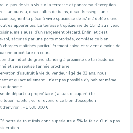
le. pas de vis a vis sur la terrasse et panorama d’exception .
es, un bureau, deux salles de bains, deux dressings, une
 accompagnent la pièce à vivre spacieuse de 57 m2 dotée d’une
poutres apparentes. La terrasse tropézienne de 15m2 au niveau
cuisine, mais aussi d’un rangement placard. Enfin, et c’est
sol, sécurisé par une porte motorisée, complète ce bien.
̀ charges maîtrisés particulièrement saine et revient à moins de
aucune procédure en cours
ction d’un hôtel de grand standing à proximité de la résidence
nné et sera réalisé l’année prochaine
rvation d’usufruit à vie du vendeur âgé de 82 ans, nous
ement et qu’actuellement il n’est pas possible d’y habiter même
io autonome
e de départ du propriétaire ( actuel occupant ) le
louer, habiter, voire revendre ce bien d’exception
t d’environ : +1 500 000 €
4,7% nette de tout frais donc supérieure à 5% le fait qu’il n’ a pas
nsidération