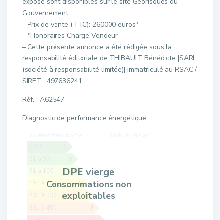
exposé sont disponibles sur le site Géorisques du
Gouvernement.
– Prix de vente (TTC): 260000 euros*
– *Honoraires Charge Vendeur
– Cette présente annonce a été rédigée sous la
responsabilité éditoriale de THIBAULT Bénédicte |SARL
(société à responsabilité limitée)| immatriculé au RSAC /
SIRET : 497636241
Réf. : A62547
Diagnostic de performance énergétique
Logement économe
KWhEP / m².an
≤ 50
A
51 à 90
B
DPE vierge
91 à 150
C
Consommations non
151 à 230
D
exploitables
231 à 330
E
331 à 450
F