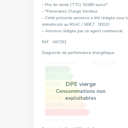
– Prix de vente (TTC): 91680 euros*
– *Honoraires Charge Vendeur
– Cette présente annonce a été rédigée sous la
immatriculé au RSAC / SIRET : 00020
– Annonce rédigée par un agent commercial
Réf. : A67261
Diagnostic de performance énergétique
Logement économe
KWhEP / m².an
≤ 50
A
51 à 90
B
DPE vierge
91 à 150
C
Consommations non
151 à 230
D
exploitables
231 à 330
E
331 à 450
F
> 450
G
Logement énergivore