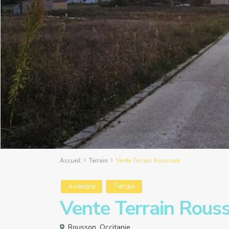
Accueil
Terrain
Vente Terrain Rousson
A vendre
Terrain
Vente Terrain Rous
Rousson
,
Occitanie