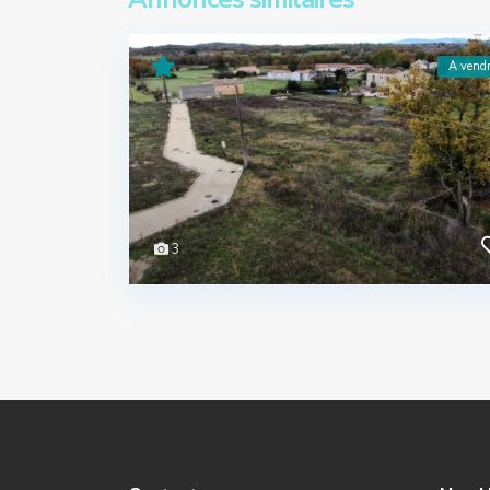
A vend
3