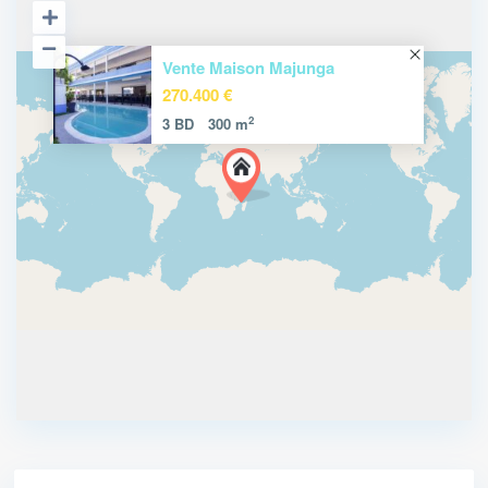
Vente Maison Majunga
270.400 €
2
3 BD
300 m