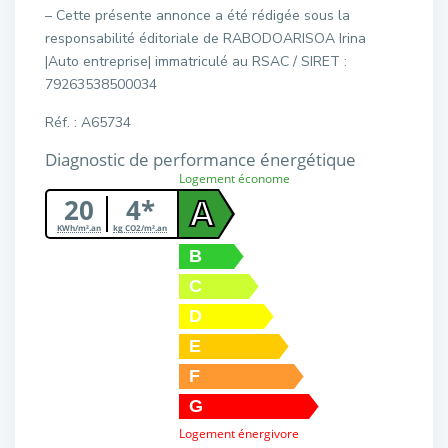
– Cette présente annonce a été rédigée sous la
responsabilité éditoriale de RABODOARISOA Irina
|Auto entreprise| immatriculé au RSAC / SIRET :
79263538500034
Réf. : A65734
Diagnostic de performance énergétique
Logement économe
20
4*
A
KWh/m².an
kg CO2/m².an
B
C
D
E
F
G
Logement énergivore