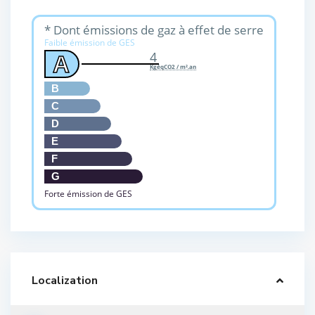
* Dont émissions de gaz à effet de serre
Faible émission de GES
4
A
KgéqCO2 / m².an
B
C
D
E
F
G
Forte émission de GES
Localization