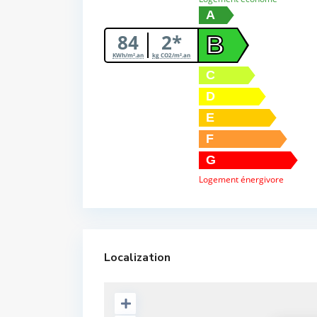
A
84
2*
B
KWh/m².an
kg CO2/m².an
C
D
E
F
G
Logement énergivore
Localization