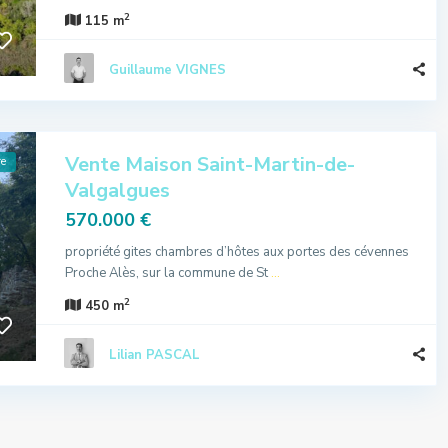
2
115 m
Guillaume VIGNES
Vente Maison Saint-Martin-de-
re
Valgalgues
570.000 €
propriété gites chambres d’hôtes aux portes des cévennes
Proche Alès, sur la commune de St
...
2
450 m
Lilian PASCAL