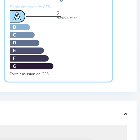
Faible émission de GES
2
A
KgéqCO2 / m².an
B
C
D
E
F
G
Forte émission de GES