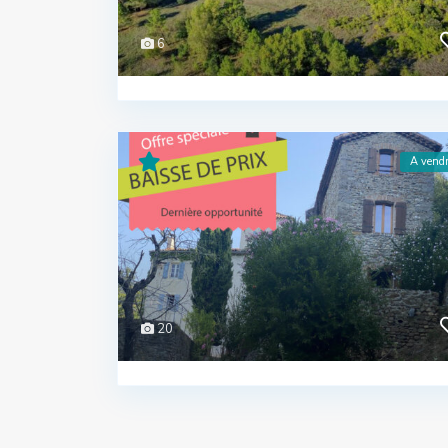
6
A vend
20