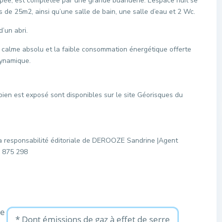
pée, est complétée par une grande buanderie. L’espace nuit se
de 25m2, ainsi qu’une salle de bain, une salle d’eau et 2 Wc.
d’un abri.
e calme absolu et la faible consommation énergétique offerte
dynamique.
bien est exposé sont disponibles sur le site Géorisques du
a responsabilité éditoriale de DEROOZE Sandrine |Agent
8 875 298
ue
* Dont émissions de gaz à effet de serre