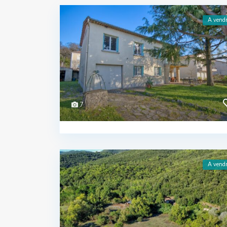
A vend
7
A vend