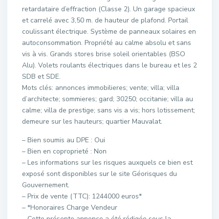
retardataire d’effraction (Classe 2). Un garage spacieux
et carrelé avec 3,50 m. de hauteur de plafond. Portail
coulissant électrique. Système de panneaux solaires en
autoconsommation. Propriété au calme absolu et sans
vis à vis. Grands stores brise soleil orientables (BSO
Alu). Volets roulants électriques dans le bureau et les 2
SDB et SDE.
Mots clés: annonces immobilieres; vente; villa; villa
d’architecte; sommieres; gard; 30250; occitanie; villa au
calme; villa de prestige; sans vis a vis; hors lotissement;
demeure sur les hauteurs; quartier Mauvalat.
– Bien soumis au DPE : Oui
– Bien en coproprieté : Non
– Les informations sur les risques auxquels ce bien est
exposé sont disponibles sur le site Géorisques du
Gouvernement.
– Prix de vente (TTC): 1244000 euros*
– *Honoraires Charge Vendeur
– Cette présente annonce a été rédigée sous la