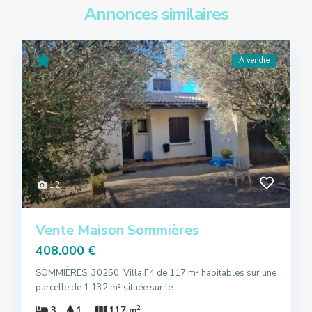
Annonces similaires
A vendre
12
Vente Maison Sommières
408.000 €
SOMMIÈRES. 30250. Villa F4 de 117 m² habitables sur une
parcelle de 1.132 m² située sur le
...
2
3
1
117 m