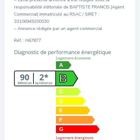
responsabilité éditoriale de BAPTISTE FRANCIS |Agent
Commercial| immatriculé au RSAC / SIRET :
33106949200030
– Annonce rédigée par un agent commercial
Réf. : H67877
Diagnostic de performance énergétique
Logement économe
A
90
2*
B
KWh/m².an
kg CO2/m².an
C
D
E
F
G
Logement énergivore