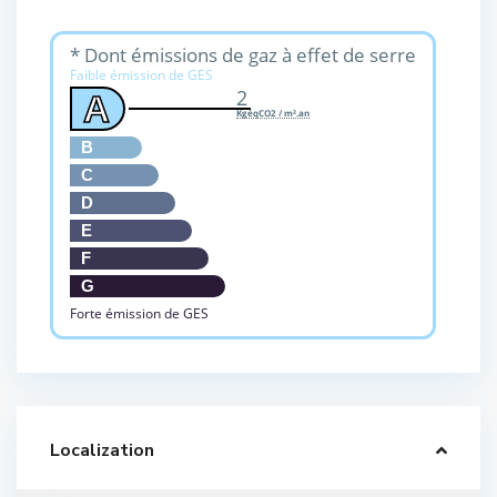
* Dont émissions de gaz à effet de serre
Faible émission de GES
2
A
KgéqCO2 / m².an
B
C
D
E
F
G
Forte émission de GES
Localization