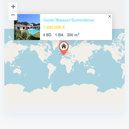
Vente Maison Sommières
1.244.000 €
2
4 BD
1 BA
200 m