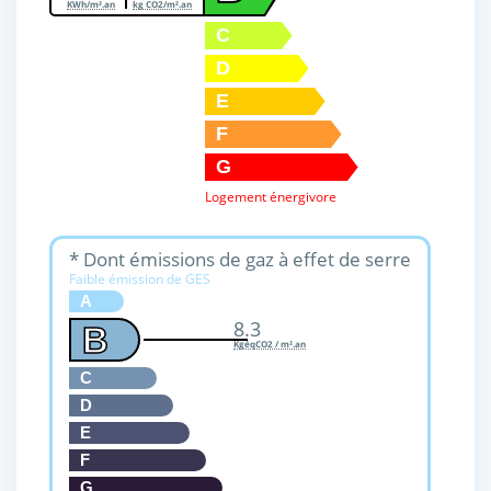
KWh/m².an
kg CO2/m².an
C
D
E
F
G
Logement énergivore
* Dont émissions de gaz à effet de serre
Faible émission de GES
A
8.3
B
KgéqCO2 / m².an
C
D
E
F
G