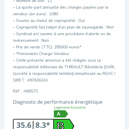
– Nombre de lots : 12
– La quote-part annuelle des charges payées par le
vendeur (en euro) : 1080
– Soumis au statut de copropriété : Oui
– Copropriété fait l’objet d’un plan de sauvegarde : Non
– Syndicat est soumis à une procédure d’alerte ou de
redressement : Non
– Prix de vente (TTC): 285000 euros*
– *Honoraires Charge Vendeur
– Cette présente annonce a été rédigée sous la
responsabilité éditoriale de THIBAULT Bénédicte |SARL
(société à responsabilité limitée)| immatriculé au RSAC /
SIRET : 497636241
Réf. : A66573
Diagnostic de performance énergétique
Logement économe
A
35.6
8.3*
B