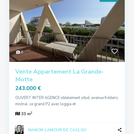
8
Vente Appartement La Grande-
Motte
243.000 €
OUVERT INTER AGENCE idéalement situé, avenue fréderic
mistral, ce grand P2 avec loggia et
...
2
33 m
MANON LAMOUR DE CASLOU