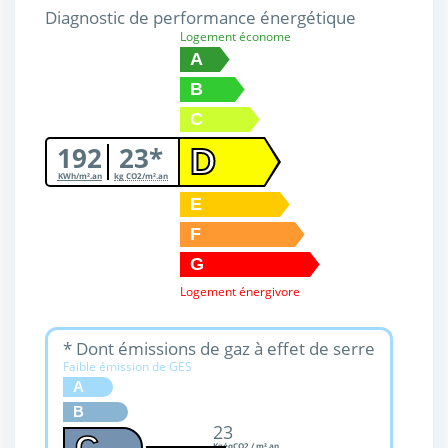
Diagnostic de performance énergétique
Logement économe
A
B
C
192
23*
D
KWh/m².an
kg CO2/m².an
E
F
G
Logement énergivore
* Dont émissions de gaz à effet de serre
Faible émission de GES
A
B
23
C
KgéqCO2 / m².an