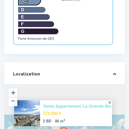
D
E
F
G
Forte émission de GES
Localization
Vente Appartement La Grande-Mo
573.000 €
2
2 BD
86 m