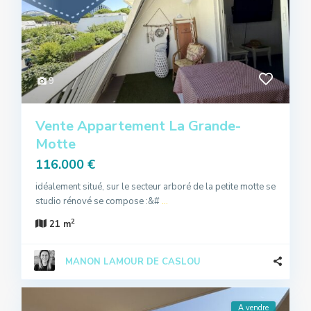
9
Vente Appartement La Grande-
Motte
116.000 €
idéalement situé, sur le secteur arboré de la petite motte se
studio rénové se compose :&#
...
2
21 m
MANON LAMOUR DE CASLOU
A vendre