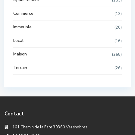
(253)
Commerce
(13)
Immeuble
(20)
Local
(16)
Maison
(268)
Terrain
(26)
Contact
161 Chemin de la Fare 30360 Vézénobres