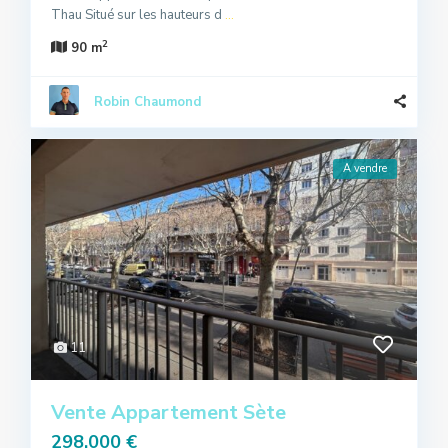
Thau Situé sur les hauteurs d
...
2
90 m
Robin Chaumond
A vendre
11
Vente Appartement Sète
298.000 €