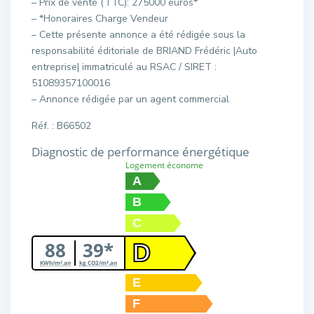
– Prix de vente (TTC): 275000 euros*
– *Honoraires Charge Vendeur
– Cette présente annonce a été rédigée sous la
responsabilité éditoriale de BRIAND Frédéric |Auto
entreprise| immatriculé au RSAC / SIRET :
51089357100016
– Annonce rédigée par un agent commercial
Réf. : B66502
Diagnostic de performance énergétique
Logement économe
A
B
C
88
39*
D
KWh/m².an
kg CO2/m².an
E
F