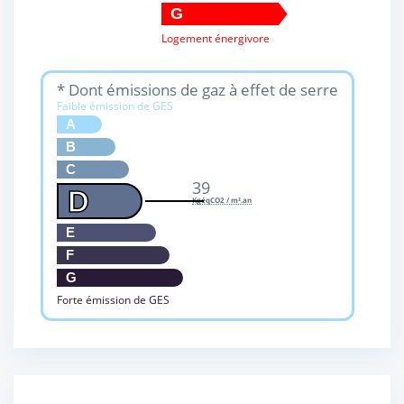
G
Logement énergivore
* Dont émissions de gaz à effet de serre
Faible émission de GES
A
B
C
39
D
KgéqCO2 / m².an
E
F
G
Forte émission de GES