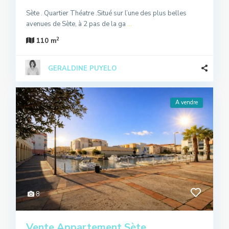
Sète . Quartier Théatre .Situé sur l’une des plus belles
avenues de Sète, à 2 pas de la ga
...
2
110 m
GERALDINE PUYELO
A vendre
8
Vente Appartement Sète