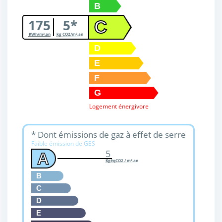
B
175
5*
C
KWh/m².an
kg CO2/m².an
D
E
F
G
Logement énergivore
* Dont émissions de gaz à effet de serre
Faible émission de GES
5
A
KgéqCO2 / m².an
B
C
D
E