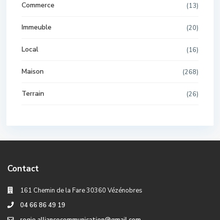
Commerce
(13)
Immeuble
(20)
Local
(16)
Maison
(268)
Terrain
(26)
Contact
161 Chemin de la Fare 30360 Vézénobres
04 66 86 49 19