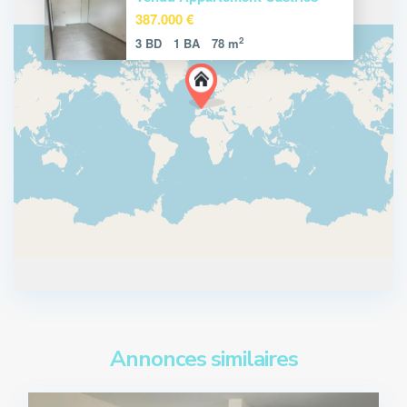
387.000 €
2
3 BD
1 BA
78 m
Annonces similaires