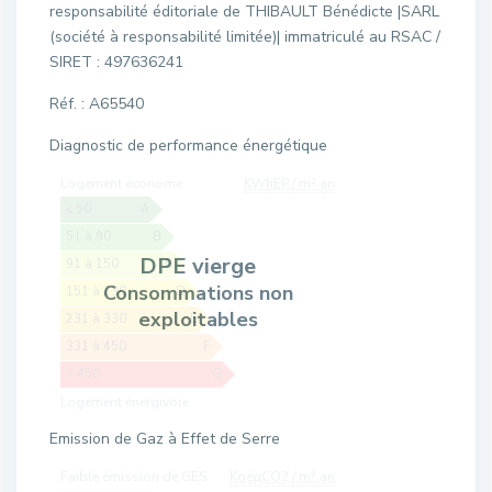
responsabilité éditoriale de THIBAULT Bénédicte |SARL
(société à responsabilité limitée)| immatriculé au RSAC /
SIRET : 497636241
Réf. : A65540
Diagnostic de performance énergétique
Logement économe
KWhEP / m².an
≤ 50
A
51 à 90
B
DPE vierge
91 à 150
C
Consommations non
151 à 230
D
exploitables
231 à 330
E
331 à 450
F
> 450
G
Logement énergivore
Emission de Gaz à Effet de Serre
Faible émission de GES
KgéqCO2 / m².an