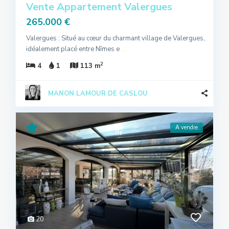
Vente Appartement Valergues
265.000 €
Valergues : Situé au cœur du charmant village de Valergues,
idéalement placé entre Nîmes e
...
2
4
1
113 m
MANON LAMOUR DE CASLOU
A vendre
20