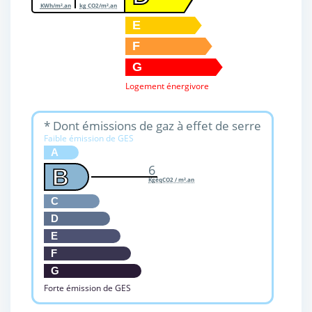
KWh/m².an
kg CO2/m².an
E
F
G
Logement énergivore
* Dont émissions de gaz à effet de serre
Faible émission de GES
A
6
B
KgéqCO2 / m².an
C
D
E
F
G
Forte émission de GES