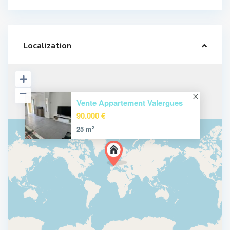
Localization
Vente Appartement Valergues
90.000 €
2
25 m