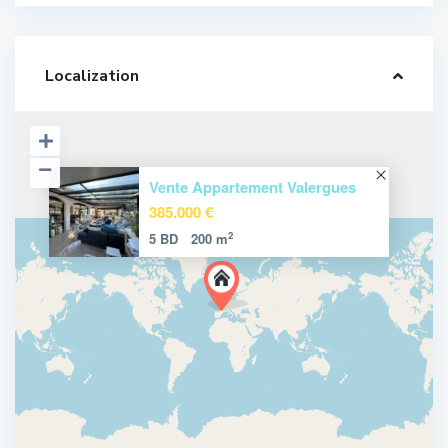
Localization
Vente Appartement Valergues
385.000 €
2
5 BD
200 m