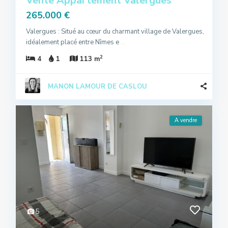
Vente Appartement Valergues
265.000 €
Valergues : Situé au cœur du charmant village de Valergues,
idéalement placé entre Nîmes e
...
2
4
1
113 m
MANON LAMOUR DE CASLOU
A vendre
5