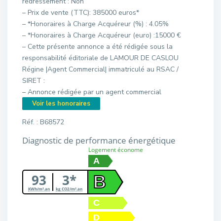
redressement : Non
– Prix de vente (TTC): 385000 euros*
– *Honoraires à Charge Acquéreur (%) : 4.05%
– *Honoraires à Charge Acquéreur (euro) :15000 €
– Cette présente annonce a été rédigée sous la
responsabilité éditoriale de LAMOUR DE CASLOU
Régine |Agent Commercial| immatriculé au RSAC /
SIRET :
– Annonce rédigée par un agent commercial
Voir les honoraires
Réf. : B68572
Diagnostic de performance énergétique
Logement économe
A
93
3*
B
KWh/m².an
kg CO2/m².an
C
D