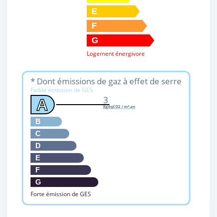
E
F
G
Logement énergivore
* Dont émissions de gaz à effet de serre
Faible émission de GES
3
A
KgéqCO2 / m².an
B
C
D
E
F
G
Forte émission de GES