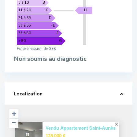
6 à 10
B
11 à 20
C
11
21 à 35
D
36 à 55
E
56 à 80
F
> 80
G
Forte émission de GES
Non soumis au diagnostic
Localization
Vendu Appartement Saint-Aunès
128.000 €