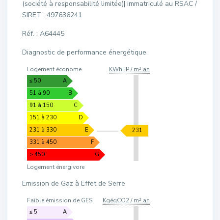
(société à responsabilité limitée)| immatriculé au RSAC /
SIRET : 497636241
Réf. : A64445
Diagnostic de performance énergétique
Logement économe
KWhEP / m².an
≤ 50
A
51 à 90
B
91 à 150
C
151 à 230
D
231 à 330
E
231
331 à 450
F
> 450
G
Logement énergivore
Emission de Gaz à Effet de Serre
Faible émission de GES
KgéqCO2 / m².an
≤ 5
A