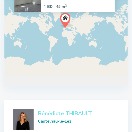
2
1 BD
45 m
Bénédicte THIBAULT
Castelnau-le-Lez