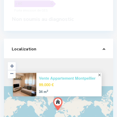
> 80
G
Forte émission de GES
Non soumis au diagnostic
Localization
Vente Appartement Montpellier
99.000 €
2
34 m