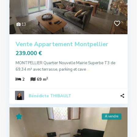
13
Vente Appartement Montpellier
239.000 €
MONTPELLIER Quartier Nouvelle Mairie Superbe T3 de
69,34 m² avec terrasse, parking et cave
...
2
2
69 m
Bénédicte THIBAULT
A vendre