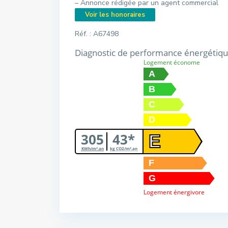
– Annonce rédigée par un agent commercial
Voir les honoraires
Réf. : A67498
Diagnostic de performance énergétiq
Logement économe
A
B
C
D
305
43*
E
KWh/m².an
kg CO2/m².an
F
G
Logement énergivore