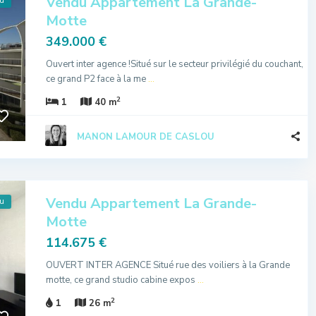
Vendu Appartement La Grande-
u
Motte
349.000 €
Ouvert inter agence !Situé sur le secteur privilégié du couchant,
ce grand P2 face à la me
...
2
1
40 m
MANON LAMOUR DE CASLOU
Vendu Appartement La Grande-
u
Motte
114.675 €
OUVERT INTER AGENCE Situé rue des voiliers à la Grande
motte, ce grand studio cabine expos
...
2
1
26 m