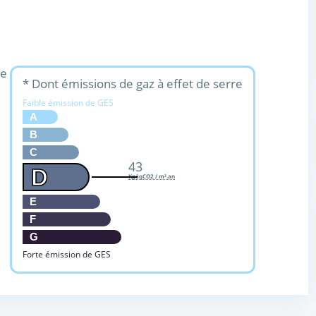
ue
* Dont émissions de gaz à effet de serre
Faible émission de GES
A
B
C
43
D
KgéqCO2 / m².an
E
F
G
Forte émission de GES