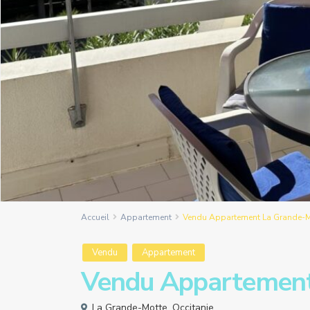
Accueil
Appartement
Vendu Appartement La Grande-M
Vendu
Appartement
Vendu Appartement
La Grande-Motte
,
Occitanie