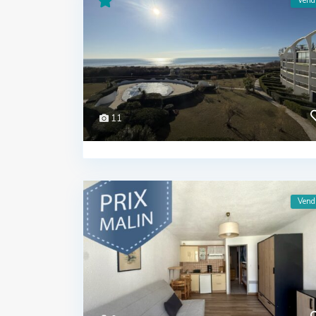
Vend
11
Vend