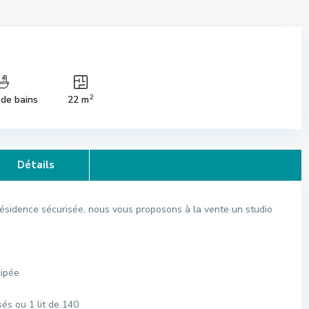
2
 de bains
22 m
Détails
résidence sécurisée, nous vous proposons à la vente un studio
uipée
sés ou 1 lit de 140