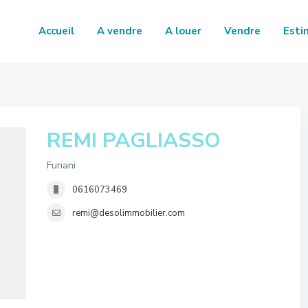
Accueil
A vendre
A louer
Vendre
Esti
REMI PAGLIASSO
Furiani
0616073469
remi@desolimmobilier.com