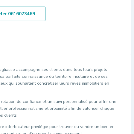
ler
0616073469
agliasso accompagne ses clients dans tous leurs projets
sa parfaite connaissance du territoire insulaire et de ses
 ceux qui souhaitent concrétiser leurs rêves immobiliers en
ne relation de confiance et un suivi personnalisé pour offrir une
allier professionnalisme et proximité afin de valoriser chaque
s clients.
re interlocuteur privilégié pour trouver ou vendre un bien en
, secondaire ou d’un projet d’investissement.