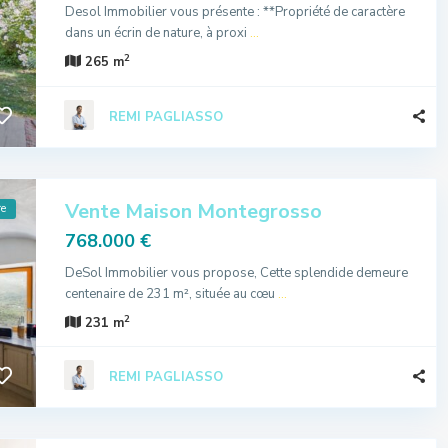
Desol Immobilier vous présente : **Propriété de caractère
dans un écrin de nature, à proxi
...
2
265 m
REMI PAGLIASSO
Vente Maison Montegrosso
re
768.000 €
DeSol Immobilier vous propose, Cette splendide demeure
centenaire de 231 m², située au cœu
...
2
231 m
REMI PAGLIASSO