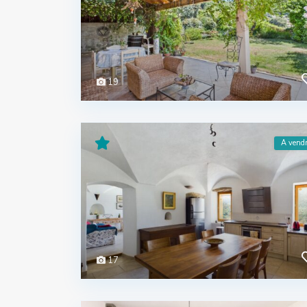
19
A vend
17