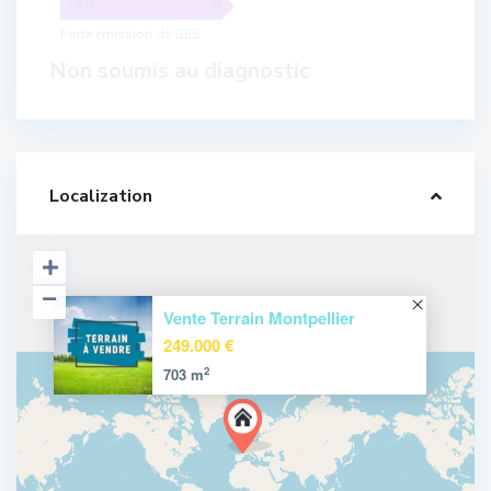
> 80
G
Forte émission de GES
Non soumis au diagnostic
Localization
Vente Terrain Montpellier
249.000 €
2
703 m