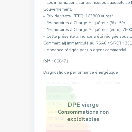
– Les informations sur les risques auxquels ce 
Gouvernement.
– Prix de vente (TTC): 163800 euros*
– *Honoraires à Charge Acquéreur (%) : 5%
– *Honoraires à Charge Acquéreur (euro) :7800
– Cette présente annonce a été rédigée sous l
Commercial| immatriculé au RSAC / SIRET : 3
– Annonce rédigée par un agent commercial
Réf. : C68471
Diagnostic de performance énergétique
Logement économe
KWhEP / m².an
≤ 50
A
51 à 90
B
DPE vierge
91 à 150
C
Consommations non
151 à 230
D
exploitables
231 à 330
E
331 à 450
F