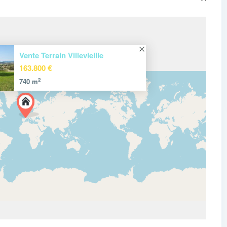
Vente Terrain Villevieille
163.800 €
2
740 m