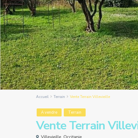
Accueil
Terrain
Vente Terrain Villevieille
A vendre
Terrain
Vente Terrain Villevi
Villevieille
,
Occitanie