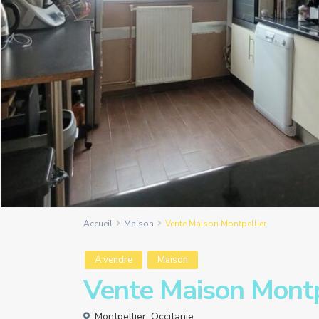
Accueil
Maison
Vente Maison Montpellier
A vendre
Maison
Vente Maison Montp
Montpellier
,
Occitanie