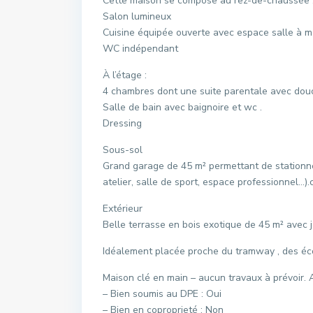
Cette maison se compose au rez-de-chaussée 
Salon lumineux
Cuisine équipée ouverte avec espace salle à m
WC indépendant
À l’étage :
4 chambres dont une suite parentale avec dou
Salle de bain avec baignoire et wc .
Dressing
Sous-sol
Grand garage de 45 m² permettant de stationne
atelier, salle de sport, espace professionnel…).
Extérieur
Belle terrasse en bois exotique de 45 m² avec j
Idéalement placée proche du tramway , des éc
Maison clé en main – aucun travaux à prévoir. A 
– Bien soumis au DPE : Oui
– Bien en coproprieté : Non