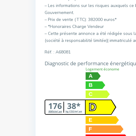
– Les informations sur les risques auxquels ce 
Gouvernement.
– Prix de vente (TTC): 382000 euros*
– *Honoraires Charge Vendeur
– Cette présente annonce a été rédigée sous l
(société à responsabilité limitée)| immatricul
Réf. : A68081
Diagnostic de performance énergétiq
Logement économe
A
B
C
176
38*
D
KWh/m².an
kg CO2/m².an
E
F