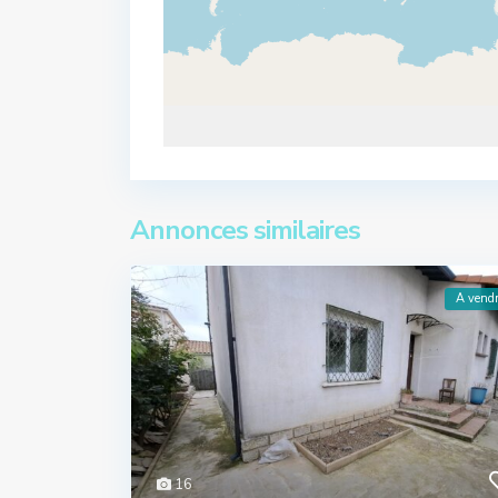
Annonces similaires
A vend
16