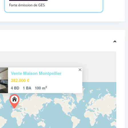
Forte émission de GES
Vente Maison Montpellier
382.000 €
2
4 BD
1 BA
100 m