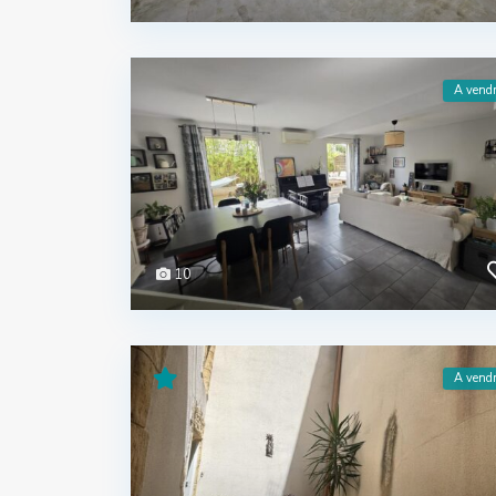
A vend
10
A vend