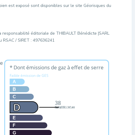
bien est exposé sont disponibles sur le site Géorisques du
a responsabilité éditoriale de THIBAULT Bénédicte |SARL
é au RSAC / SIRET : 497636241
ue
* Dont émissions de gaz à effet de serre
Faible émission de GES
A
B
C
38
D
KgéqCO2 / m².an
E
F
G