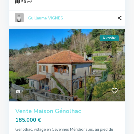
2
50 m
Guillaume VIGNES
A vendre
7
Vente Maison Génolhac
185.000 €
Genolhac, village en Cévennes Méridionales, au pied du