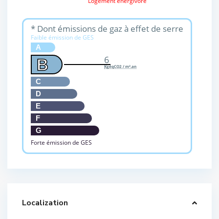
Logement énergivore
* Dont émissions de gaz à effet de serre
Faible émission de GES
A
6
B
KgéqCO2 / m².an
C
D
E
F
G
Forte émission de GES
Localization