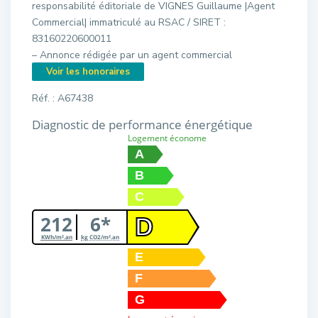
responsabilité éditoriale de VIGNES Guillaume |Agent
Commercial| immatriculé au RSAC / SIRET :
83160220600011
– Annonce rédigée par un agent commercial
Voir les honoraires
Réf. : A67438
Diagnostic de performance énergétique
Logement économe
A
B
C
212
6*
D
KWh/m².an
kg CO2/m².an
E
F
G