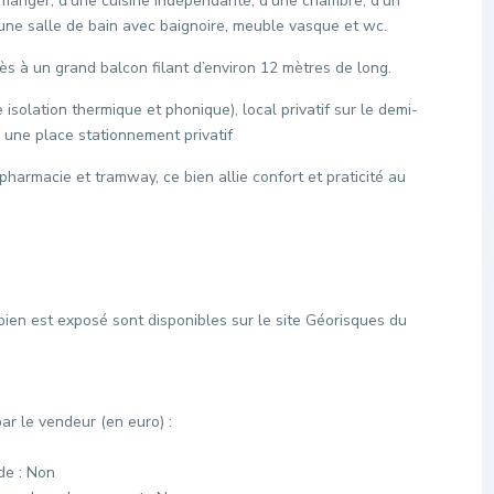
à manger, d’une cuisine indépendante, d’une chambre, d’un
’une salle de bain avec baignoire, meuble vasque et wc.
ès à un grand balcon filant d’environ 12 mètres de long.
 isolation thermique et phonique), local privatif sur le demi-
é, une place stationnement privatif
harmacie et tramway, ce bien allie confort et praticité au
bien est exposé sont disponibles sur le site Géorisques du
r le vendeur (en euro) :
de : Non