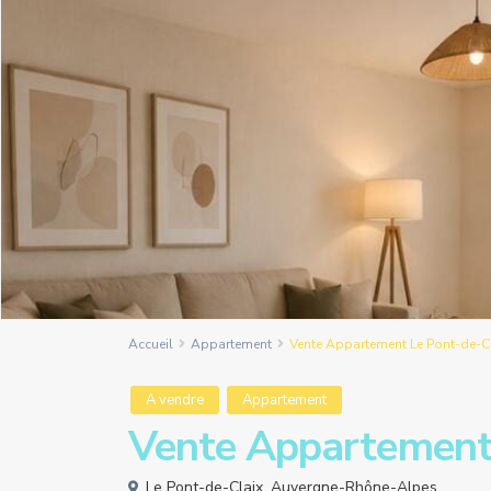
Accueil
Appartement
Vente Appartement Le Pont-de-C
A vendre
Appartement
Vente Appartement 
Le Pont-de-Claix
,
Auvergne-Rhône-Alpes