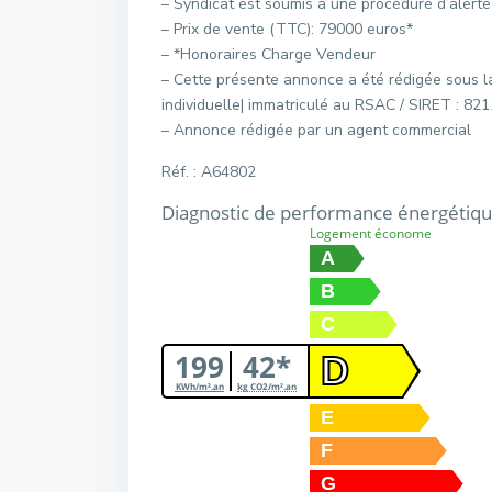
– Syndicat est soumis à une procédure d’alert
– Prix de vente (TTC): 79000 euros*
– *Honoraires Charge Vendeur
– Cette présente annonce a été rédigée sous la
individuelle| immatriculé au RSAC / SIRET : 8
– Annonce rédigée par un agent commercial
Réf. : A64802
Diagnostic de performance énergétiq
Logement économe
A
B
C
199
42*
D
KWh/m².an
kg CO2/m².an
E
F
G