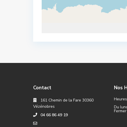
Contact
Nos H
Heures 
161 Chemin de la Fare 30360
Vézénobres
Du lund
Fermer
04 66 86 49 19