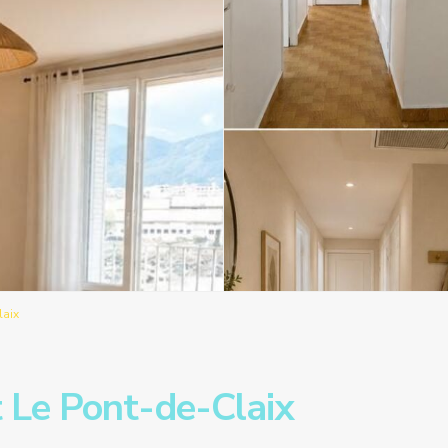
laix
Le Pont-de-Claix