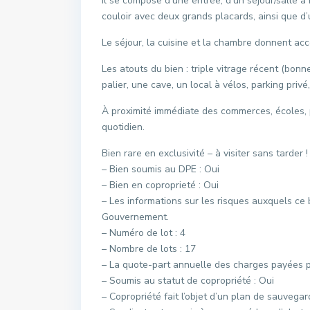
Il se compose d’une entrée, d’un séjour/salle 
couloir avec deux grands placards, ainsi que d
Le séjour, la cuisine et la chambre donnent acc
Les atouts du bien : triple vitrage récent (bonne
palier, une cave, un local à vélos, parking priv
À proximité immédiate des commerces, écoles, p
quotidien.
Bien rare en exclusivité – à visiter sans tarder !
– Bien soumis au DPE : Oui
– Bien en coproprieté : Oui
– Les informations sur les risques auxquels ce 
Gouvernement.
– Numéro de lot : 4
– Nombre de lots : 17
– La quote-part annuelle des charges payées pa
– Soumis au statut de copropriété : Oui
– Copropriété fait l’objet d’un plan de sauvegar