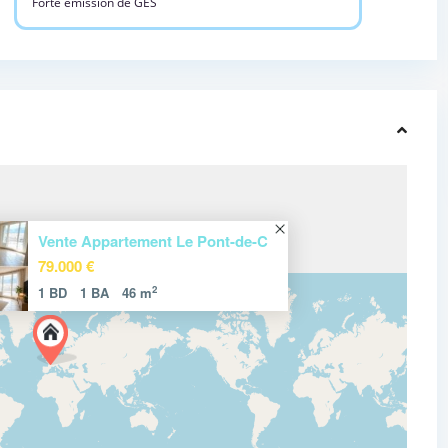
Forte émission de GES
Vente Appartement Le Pont-de-C
79.000 €
2
1 BD
1 BA
46 m