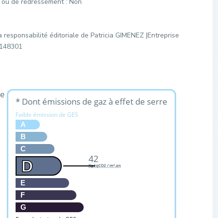
e ou de redressement : Non
 responsabilité éditoriale de Patricia GIMENEZ |Entreprise
21148301
ue
* Dont émissions de gaz à effet de serre
Faible émission de GES
A
B
C
42
D
KgéqCO2 / m².an
E
F
G