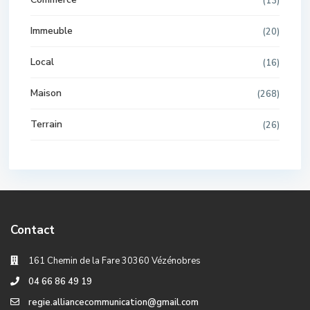
(13)
Immeuble
(20)
Local
(16)
Maison
(268)
Terrain
(26)
Contact
161 Chemin de la Fare 30360 Vézénobres
04 66 86 49 19
regie.alliancecommunication@gmail.com