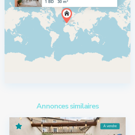
2
1 BD
30 m
Annonces similaires
A vendre