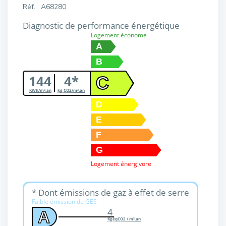
Réf. : A68280
Diagnostic de performance énergétique
Logement économe
A
B
144
4*
C
KWh/m².an
kg CO2/m².an
D
E
F
G
Logement énergivore
* Dont émissions de gaz à effet de serre
Faible émission de GES
4
A
KgéqCO2 / m².an