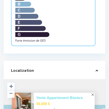
B
C
D
E
F
G
Forte émission de GES
Localization
Vente Appartement Béziers
55.000 €