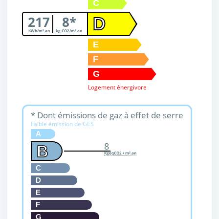
C
217
8*
D
KWh/m².an
kg CO2/m².an
E
F
G
Logement énergivore
* Dont émissions de gaz à effet de serre
Faible émission de GES
A
8
B
KgéqCO2 / m².an
C
D
E
F
G