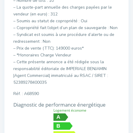
– Nombre de lots : 10
– La quote-part annuelle des charges payées par le
vendeur (en euro) : 312
– Soumis au statut de copropriété : Oui
– Copropriété fait l’objet d’un plan de sauvegarde : Non
– Syndicat est soumis à une procédure d’alerte ou de
redressement : Non
– Prix de vente (TTC): 149000 euros*
– *Honoraires Charge Vendeur
– Cette présente annonce a été rédigée sous la
responsabilité éditoriale de IMPERIALE BENJAMIN
|Agent Commercial| immatriculé au RSAC / SIRET :
52389278400035
Réf. : A68590
Diagnostic de performance énergétique
Logement économe
A
B