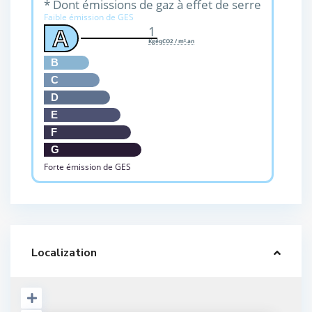
* Dont émissions de gaz à effet de serre
Faible émission de GES
1
A
KgéqCO2 / m².an
B
C
D
E
F
G
Forte émission de GES
Localization