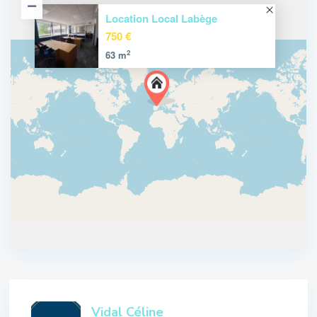
Location Local Labège
750 €
2
63 m
Vidal Céline