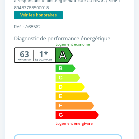
à responsabilité limitée)| immatriculé au RSAC / SIRET :
89487788500018
Voir les honoraires
Réf. : A68562
Diagnostic de performance énergétique
Logement économe
63
1*
A
KWh/m².an
kg CO2/m².an
B
C
D
E
F
G
Logement énergivore