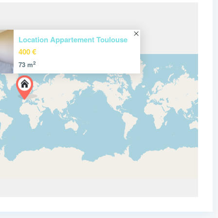
Location Appartement Toulouse
400 €
2
73 m