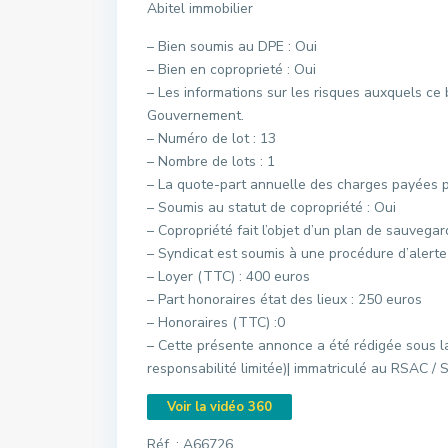
Abitel immobilier
– Bien soumis au DPE : Oui
– Bien en coproprieté : Oui
– Les informations sur les risques auxquels ce 
Gouvernement.
– Numéro de lot : 13
– Nombre de lots : 1
– La quote-part annuelle des charges payées pa
– Soumis au statut de copropriété : Oui
– Copropriété fait l’objet d’un plan de sauvegar
– Syndicat est soumis à une procédure d’alert
– Loyer (TTC) : 400 euros
– Part honoraires état des lieux : 250 euros
– Honoraires (TTC) :0
– Cette présente annonce a été rédigée sous l
responsabilité limitée)| immatriculé au RSAC /
Voir la vidéo 360
Réf. : A66726