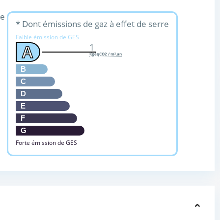
ue
* Dont émissions de gaz à effet de serre
Faible émission de GES
1
A
KgéqCO2 / m².an
B
C
D
E
F
G
Forte émission de GES