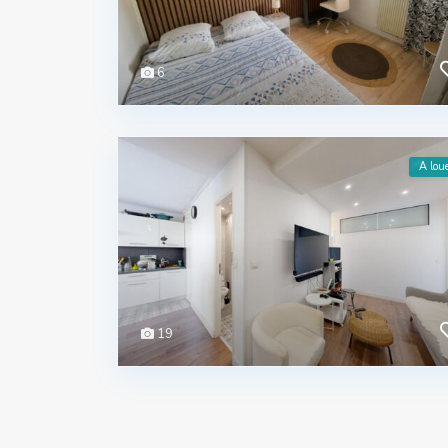
6
A lou
19