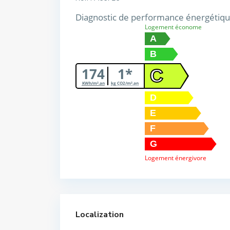
Diagnostic de performance énergétiq
Logement économe
A
B
174
1*
C
KWh/m².an
kg CO2/m².an
D
E
F
G
Logement énergivore
Localization