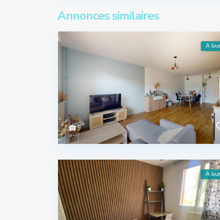
Annonces similaires
A lou
9
A lou