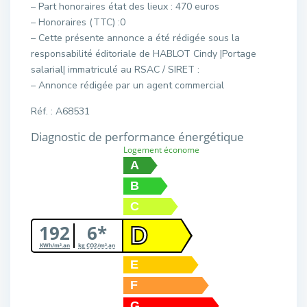
– Part honoraires état des lieux : 470 euros
– Honoraires (TTC) :0
– Cette présente annonce a été rédigée sous la
responsabilité éditoriale de HABLOT Cindy |Portage
salarial| immatriculé au RSAC / SIRET :
– Annonce rédigée par un agent commercial
Réf. : A68531
Diagnostic de performance énergétique
Logement économe
A
B
C
192
6*
D
KWh/m².an
kg CO2/m².an
E
F
G