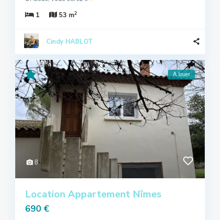
2
1
53 m
Cindy HABLOT
A louer
8
Location Appartement Nîmes
690 €