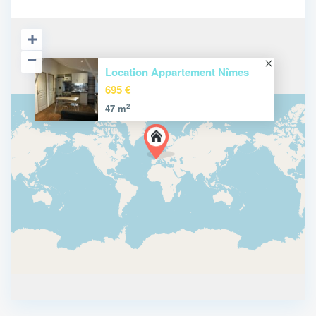
Location Appartement Nîmes
695 €
2
47 m