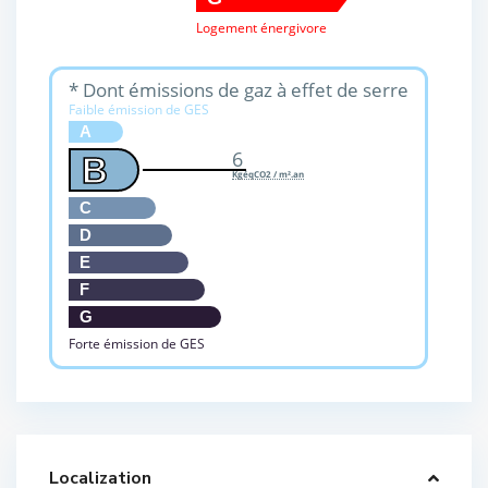
Logement énergivore
* Dont émissions de gaz à effet de serre
Faible émission de GES
A
6
B
KgéqCO2 / m².an
C
D
E
F
G
Forte émission de GES
Localization