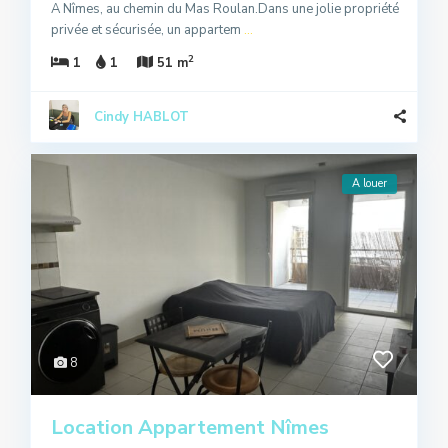
A Nîmes, au chemin du Mas Roulan.Dans une jolie propriété
privée et sécurisée, un appartem
...
2
1
1
51 m
Cindy HABLOT
A louer
8
Location Appartement Nîmes