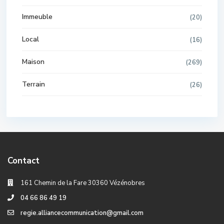
Immeuble
(20)
Local
(16)
Maison
(269)
Terrain
(26)
Contact
161 Chemin de la Fare 30360 Vézénobres
04 66 86 49 19
regie.alliancecommunication@gmail.com