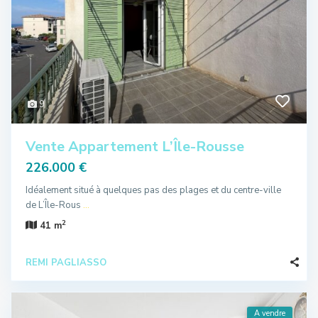
9
Vente Appartement L’Île-Rousse
226.000 €
Idéalement situé à quelques pas des plages et du centre-ville
de L’Île-Rous
...
2
41 m
REMI PAGLIASSO
A vendre