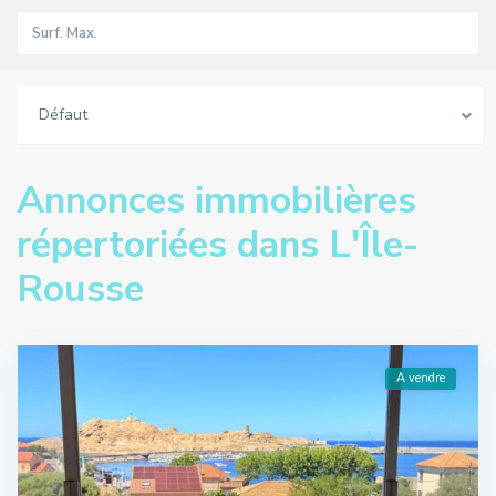
Défaut
Annonces immobilières
répertoriées dans L'Île-
Rousse
A vendre