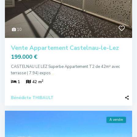
10
Vente Appartement Castelnau-le-Lez
199.000 €
CASTELNAU LE LEZ Superbe Appartement T2 de 42m² avec
terrasse ( 7.94) expos
...
2
1
42 m
Bénédicte THIBAULT
A vendre