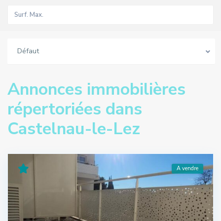
Défaut
Annonces immobilières
répertoriées dans
Castelnau-le-Lez
A vendre