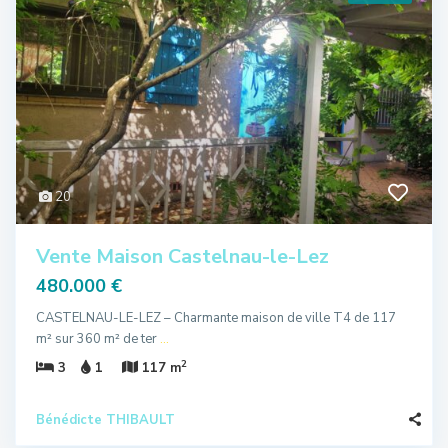
20
Vente Maison Castelnau-le-Lez
480.000 €
CASTELNAU-LE-LEZ – Charmante maison de ville T4 de 117
m² sur 360 m² de ter
...
2
3
1
117 m
Bénédicte THIBAULT