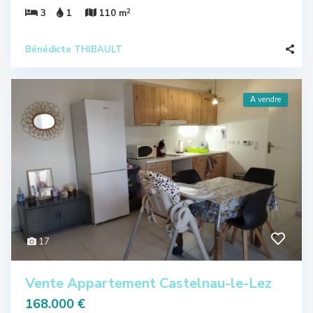
2
3
1
110 m
Bénédicte THIBAULT
A vendre
17
Vente Appartement Castelnau-le-Lez
168.000 €