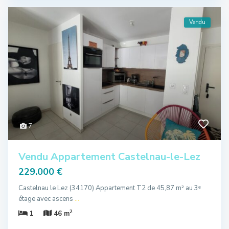
Vendu
7
Vendu Appartement Castelnau-le-Lez
229.000 €
Castelnau le Lez (34170) Appartement T2 de 45,87 m² au 3ᵉ
étage avec ascens
...
2
1
46 m