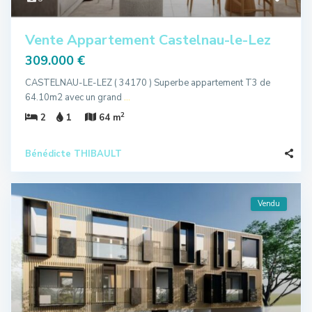
Vente Appartement Castelnau-le-Lez
309.000 €
CASTELNAU-LE-LEZ ( 34170 ) Superbe appartement T3 de
64.10m2 avec un grand
...
2
2
1
64 m
Bénédicte THIBAULT
Vendu