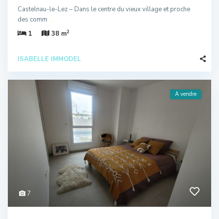
Castelnau-le-Lez – Dans le centre du vieux village et proche
des comm
...
2
1
38 m
ISABELLE IMMODEL
A vendre
7