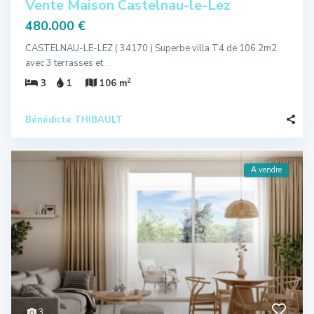
Vente Maison Castelnau-le-Lez
480.000 €
CASTELNAU-LE-LEZ ( 34170 ) Superbe villa T4 de 106.2m2
avec 3 terrasses et
...
2
3
1
106 m
Bénédicte THIBAULT
A vendre
3