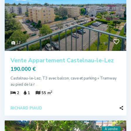
17
Vente Appartement Castelnau-le-Lez
190.000 €
Castelnau-le-Lez, T3 avec balcon, cave et parking « Tramway
au pied de la r
...
2
2
1
55 m
RICHARD PIAUD
A vendre