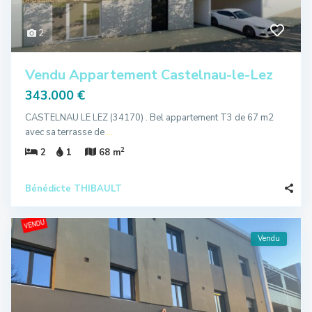
2
Vendu Appartement Castelnau-le-Lez
343.000 €
CASTELNAU LE LEZ (34170) . Bel appartement T3 de 67 m2
avec sa terrasse de
...
2
2
1
68 m
Bénédicte THIBAULT
Vendu