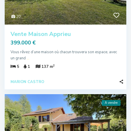
20
Vente Maison Apprieu
399.000 €
Vous rêvez d’une maison où chacun trouvera son espace, avec
un grand
...
2
5
1
137 m
MARION CASTRO
A vendre