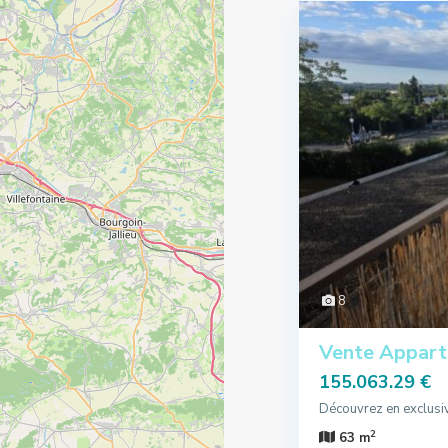
8
Vente Appart
155.063.29 €
Découvrez en exclusi
2
63 m