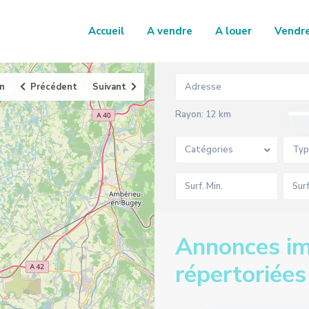
Accueil
A vendre
A louer
Vendr
an
Précédent
Suivant
Rayon:
12 km
Catégories
Typ
Annonces im
répertoriées