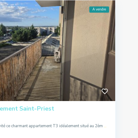
A vendre
ement Saint-Priest
vité ce charmant appartement T3 idéalement situé au 2èm
...