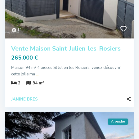
11
Vente Maison Saint-Julien-les-Rosiers
265.000 €
Maison 94 m² 4 pièces St Julien les Rosiers, venez découvrir
cette jolie ma
...
2
2
94 m
JANINE BRES
A vendre