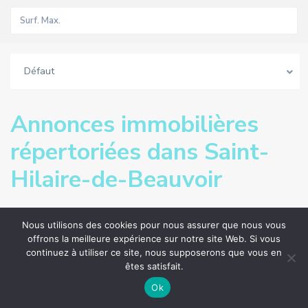
Défaut
Annonces immobilières
répertoriées dans Saint-
Hilaire-de-Beauvoir
Vous n'avez pas encore d'annonces pour l'instant !
Nous utilisons des cookies pour nous assurer que nous vous
offrons la meilleure expérience sur notre site Web. Si vous
continuez à utiliser ce site, nous supposerons que vous en
êtes satisfait.
Annonces
Carte Vue
Ok