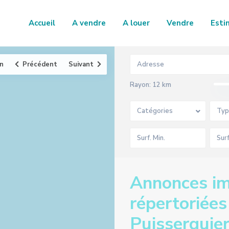
Accueil
A vendre
A louer
Vendre
Esti
an
Précédent
Suivant
Rayon:
12 km
Catégories
Typ
Annonces im
répertoriées
Puisserguie