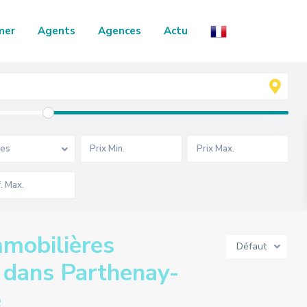
mer
Agents
Agences
Actu
es
mobilières
Défaut
s dans Parthenay-
e