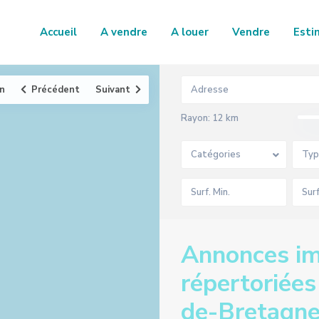
Accueil
A vendre
A louer
Vendre
Esti
an
Précédent
Suivant
Rayon:
12 km
Catégories
Typ
Annonces im
répertoriée
de-Bretagn